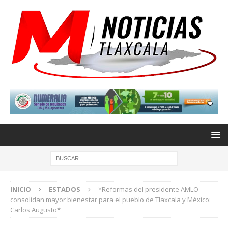
INICIO
ESTADOS
*Reformas del presidente AMLO
consolidan mayor bienestar para el pueblo de Tlaxcala y México:
Carlos Augusto*