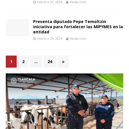
febrero 29, 2024
Redacción
Presenta diputado Pepe Temoltzin
iniciativa para fortalecer las MIPYMES en la
entidad
febrero 29, 2024
Redacción
1
2
…
24
»