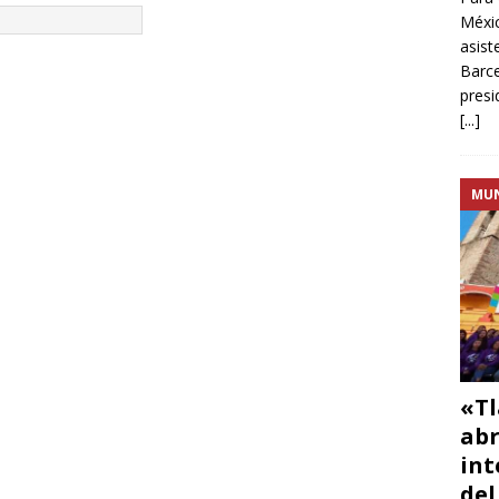
Méxic
asist
Barce
presi
[...]
MU
«Tl
abr
int
del