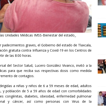
24 ]
Lotería del Bicentenario del Senado de la República
UNCATEGORIZED
 las Unidades Médicas IMSS-Bienestar del estado_
ar padecimientos graves, el Gobierno del estado de Tlaxcala,
ación gratuita contra Influenza y Covid-19 en los Centros de
ir de las 8:00 horas.
sal del Sector Salud, Lucero González Vivanco, invitó a la
icas para que reciba sus respectivas dosis como medida
cremento de contagios.
 dirigidas a niñas y niños de 6 a 59 meses de edad, adultos
 y población de 5 a 59 años de edad con comorbilidades
s congénitas, diabetes, obesidad, enfermedad pulmonar
a renal y cáncer, así como personas con Virus de la