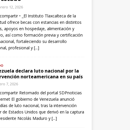
rero 12, 2026
compartir • _El Instituto Tlaxcalteca de la
tud ofrece becas con estancias en distintos
s, apoyos en hospedaje, alimentación y
o, así como formación previa y certificación
nacional, fortaleciendo su desarrollo
nal, profesional y
[...]
DO
zuela declara luto nacional por la
rvención norteamericana en su país
ro 7, 2026
compartir Retomado del portal SDPnoticias
ternet El gobierno de Venezuela anunció
 días de luto nacional, tras la intervención
ar de Estados Unidos que derivó en la captura
residente Nicolás Maduro y
[...]