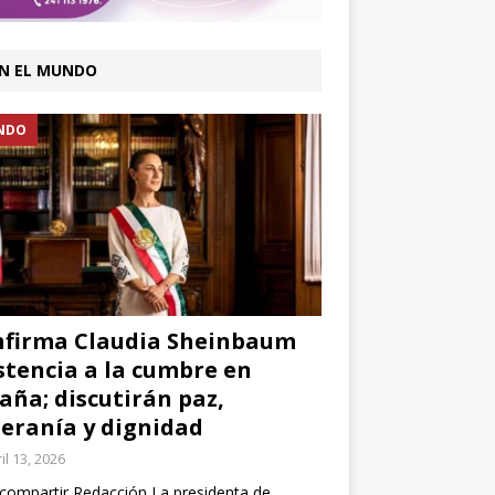
N EL MUNDO
NDO
firma Claudia Sheinbaum
stencia a la cumbre en
aña; discutirán paz,
eranía y dignidad
il 13, 2026
compartir Redacción La presidenta de