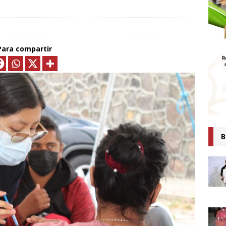
MTLAX IMPULSA NEGOCIOS DE 362 FAMILIAS CON MÁS DE 9.5 MDP
EN CRÉDITOS*
ECONOMÍA
ESIDENTA CLAUDIA SHEINBAUM PRESENTA COMITÉ DE CIENTÍFICOS
Para compartir
TAS QUE ANALIZARÁN LA EXPLOTACIÓN DE GAS NATURAL NO
ARA FORTALECER LA SOBERANÍA ENERGÉTICA*
ECONOMÍA
senta Ray Vázquez iniciativa para proteger a mujeres de violencia
digital con IA
POLÍTICA
 es tiempo de simulaciones, sino de acompañar a la Presidenta:
B
Ana Lilia Rivera
ESTADOS
Confirma Claudia Sheinbaum asistencia a la cumbre en España;
iscutirán paz, soberanía y dignidad
MUNDO
AUDIA SHEINBAUM Y LORENA CUÉLLAR INAUGURAN UNIVERSIDAD
IO CASTELLANOS” EN TEOLOCHOLCO
MUNICIPIOS