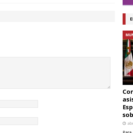
E
MU
Con
asi
Esp
sob
abr
Para 