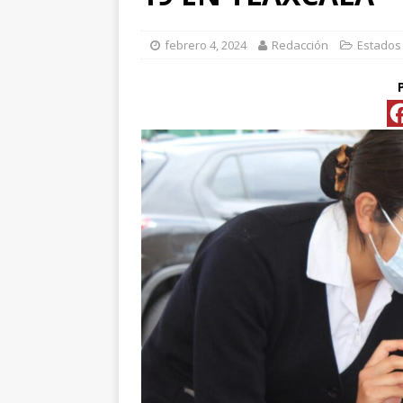
[ abril 15, 2026 ]
*FO
febrero 4, 2024
Redacción
Estados
[ abril 15, 2026 ]
*PR
Y ESPECIALIS
CONVENCIONAL P
[ abril 15, 2026 ]
Pre
[ abril 13, 2026 ]
No
[ abril 13, 2026 ]
d
[ abril 13, 2026 ]
CL
“ROSAR