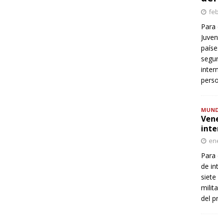
feb
Para 
Juven
paíse
segur
inter
perso
MUN
Vene
inte
ene
Para 
de in
siete
milit
del p