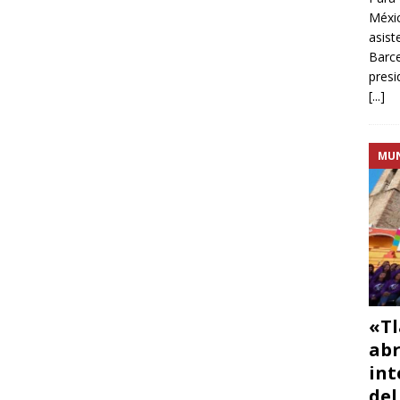
Méxic
asist
Barce
presi
[...]
MU
«Tl
abr
int
del