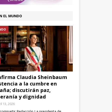
N EL MUNDO
NDO
firma Claudia Sheinbaum
stencia a la cumbre en
aña; discutirán paz,
eranía y dignidad
il 13, 2026
compartir Redacción La presidenta de