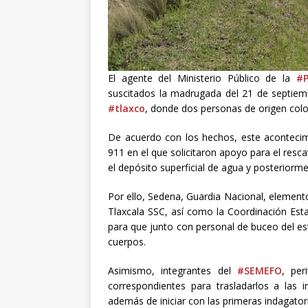
[ junio 28, 2
El agente del Ministerio Público de la
#P
suscitados la madrugada del 21 de septiem
#tlaxco
, donde dos personas de origen colom
De acuerdo con los hechos, este aconteci
911 en el que
solicitaron apoyo para el res
el depósito superficial de agua y posteriorme
Por ello, Sedena, Guardia Nacional, elemento
Tlaxcala SSC, así como la Coordinación Estat
para que junto con personal de buceo del e
cuerpos.
Asimismo, integrantes del
#SEMEFO
, per
correspondientes para trasladarlos a las in
además de iniciar con las primeras indagator