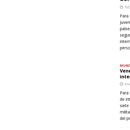
feb
Para 
Juven
paíse
segur
inter
perso
MUN
Vene
inte
ene
Para 
de in
siete
milit
del p