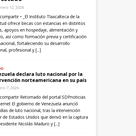
rero 12, 2026
compartir • _El Instituto Tlaxcalteca de la
tud ofrece becas con estancias en distintos
s, apoyos en hospedaje, alimentación y
o, así como formación previa y certificación
nacional, fortaleciendo su desarrollo
nal, profesional y
[...]
DO
zuela declara luto nacional por la
rvención norteamericana en su país
ro 7, 2026
compartir Retomado del portal SDPnoticias
ternet El gobierno de Venezuela anunció
 días de luto nacional, tras la intervención
ar de Estados Unidos que derivó en la captura
residente Nicolás Maduro y
[...]