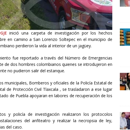
UNCATEGORIZED
026 ]
“Vamos a ganar”: Ana Lilia Rivera Rivera
POLÍTICA
GJE
inició una carpeta de investigación por los hechos
bre en camino a San Lorenzo Soltepec en el municipio de
biano perdieron la vida al interior de un jagüey.
miento fue reportado a través del Número de Emergencias
cate de dos hombres colombianos quienes se introdujeron en
nte no pudieron salir del estanque.
s municipales, Bomberos y oficiales de la Policía Estatal de
al de Protección Civil Tlaxcala , se trasladaron a ese lugar
stado de Puebla apoyaran en labores de recuperación de los
itos y policía de investigación realizaron los protocolos
stalaciones del anfiteatro y realizar la necropsia de ley,
ias del caso.