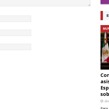
E
MU
Con
asi
Esp
sob
abr
Para 