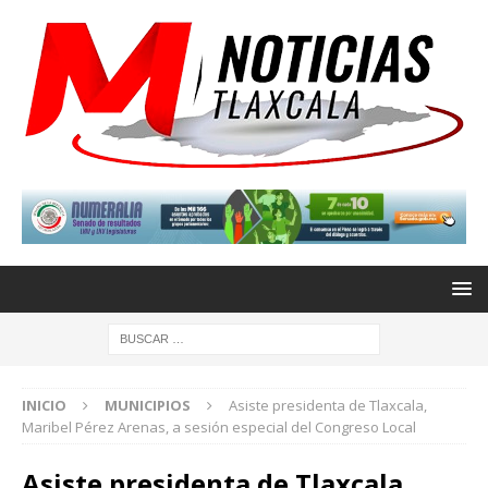
INICIO
MUNICIPIOS
Asiste presidenta de Tlaxcala,
Maribel Pérez Arenas, a sesión especial del Congreso Local
Asiste presidenta de Tlaxcala,