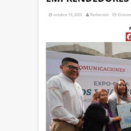
[ abril 15, 2026 ]
*FO
octubre 19, 2023
Redacción
Econo
[ abril 15, 2026 ]
*PR
Y ESPECIALIS
CONVENCIONAL P
[ abril 15, 2026 ]
Pre
[ abril 13, 2026 ]
No
[ abril 13, 2026 ]
d
[ abril 13, 2026 ]
CL
“ROSAR