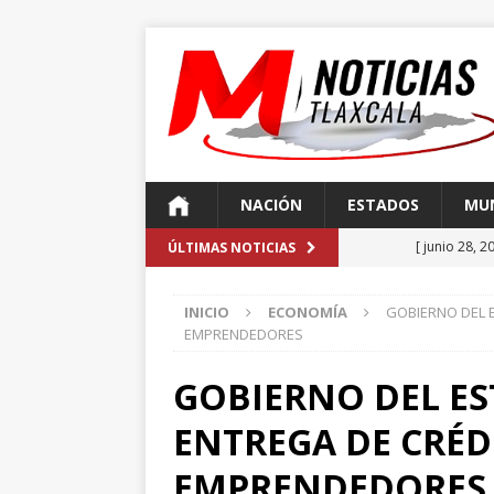
NACIÓN
ESTADOS
MUN
[ junio 28, 2
ÚLTIMAS NOTICIAS
[ abril 16, 2026 ]
FGR
INICIO
ECONOMÍA
GOBIERNO DEL 
más de 1
EMPRENDEDORES
[ abril 16, 2026 ]
FG
GOBIERNO DEL ES
delitos de e
ENTREGA DE CRÉD
[ abril 16, 2026 ]
An
r
EMPRENDEDORES