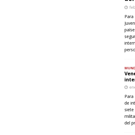
feb
Para 
Juven
paíse
segur
inter
perso
MUN
Vene
inte
ene
Para 
de in
siete
milit
del p