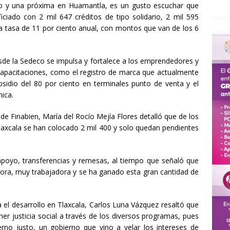
do y una próxima en Huamantla, es un gusto escuchar que
ciado con 2 mil 647 créditos de tipo solidario, 2 mil 595
 a tasa de 11 por ciento anual, con montos que van de los 6
esde la Sedeco se impulsa y fortalece a los emprendedores y
apacitaciones, como el registro de marca que actualmente
bsidio del 80 por ciento en terminales punto de venta y el
ica.
 de Finabien, María del Rocío Mejía Flores detalló que de los
laxcala se han colocado 2 mil 400 y solo quedan pendientes
u apoyo, transferencias y remesas, al tiempo que señaló que
ora, muy trabajadora y se ha ganado esta gran cantidad de
el desarrollo en Tlaxcala, Carlos Luna Vázquez resaltó que
ner justicia social a través de los diversos programas, pues
no justo, un gobierno que vino a velar los intereses de