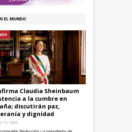
N EL MUNDO
NDO
firma Claudia Sheinbaum
stencia a la cumbre en
aña; discutirán paz,
eranía y dignidad
il 13, 2026
compartir Redacción La presidenta de