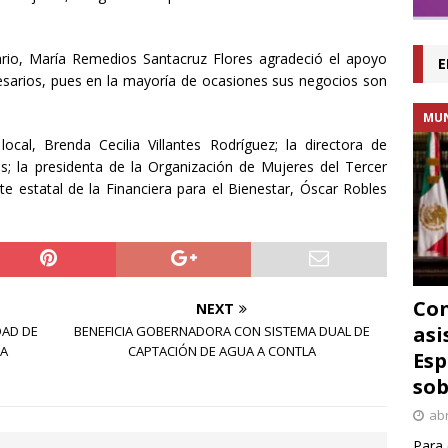
idario, María Remedios Santacruz Flores agradeció el apoyo
E
arios, pues en la mayoría de ocasiones sus negocios son
MU
cal, Brenda Cecilia Villantes Rodríguez; la directora de
s; la presidenta de la Organización de Mujeres del Tercer
te estatal de la Financiera para el Bienestar, Óscar Robles
Con
NEXT
asi
DAD DE
BENEFICIA GOBERNADORA CON SISTEMA DUAL DE
LA
CAPTACIÓN DE AGUA A CONTLA
Esp
sob
abr
Para 