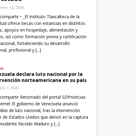
rero 12, 2026
compartir • _El Instituto Tlaxcalteca de la
tud ofrece becas con estancias en distintos
s, apoyos en hospedaje, alimentación y
o, así como formación previa y certificación
nacional, fortaleciendo su desarrollo
nal, profesional y
[...]
DO
zuela declara luto nacional por la
rvención norteamericana en su país
ro 7, 2026
compartir Retomado del portal SDPnoticias
ternet El gobierno de Venezuela anunció
 días de luto nacional, tras la intervención
ar de Estados Unidos que derivó en la captura
residente Nicolás Maduro y
[...]