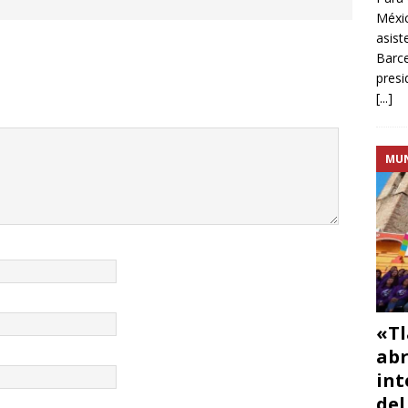
Méxic
asist
Barce
presi
[...]
MU
«Tl
abr
int
del