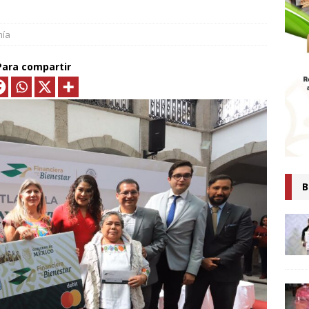
MTLAX IMPULSA NEGOCIOS DE 362 FAMILIAS CON MÁS DE 9.5 MDP
EN CRÉDITOS*
ECONOMÍA
mía
ESIDENTA CLAUDIA SHEINBAUM PRESENTA COMITÉ DE CIENTÍFICOS
Para compartir
TAS QUE ANALIZARÁN LA EXPLOTACIÓN DE GAS NATURAL NO
ARA FORTALECER LA SOBERANÍA ENERGÉTICA*
ECONOMÍA
senta Ray Vázquez iniciativa para proteger a mujeres de violencia
digital con IA
POLÍTICA
 es tiempo de simulaciones, sino de acompañar a la Presidenta:
B
Ana Lilia Rivera
ESTADOS
Confirma Claudia Sheinbaum asistencia a la cumbre en España;
iscutirán paz, soberanía y dignidad
MUNDO
AUDIA SHEINBAUM Y LORENA CUÉLLAR INAUGURAN UNIVERSIDAD
IO CASTELLANOS” EN TEOLOCHOLCO
MUNICIPIOS