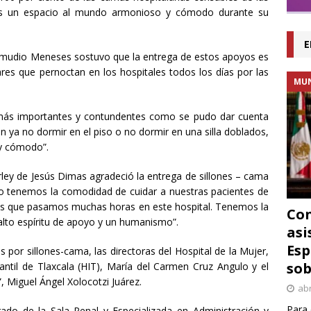
oles un espacio al mundo armonioso y cómodo durante su
E
 Zamudio Meneses sostuvo que la entrega de estos apoyos es
iares que pernoctan en los hospitales todos los días por las
MU
 más importantes y contundentes como se pudo dar cuenta
en ya no dormir en el piso o no dormir en una silla doblados,
 y cómodo”.
rley de Jesús Dimas agradeció la entrega de sillones – cama
ello tenemos la comodidad de cuidar a nuestras pacientes de
s que pasamos muchas horas en este hospital. Tenemos la
Con
lto espíritu de apoyo y un humanismo”.
asi
Esp
 por sillones-cama, las directoras del Hospital de la Mujer,
sob
antil de Tlaxcala (HIT), María del Carmen Cruz Angulo y el
”, Miguel Ángel Xolocotzi Juárez.
abr
Para 
ado de la Sala Penal y Especializada en Administración y