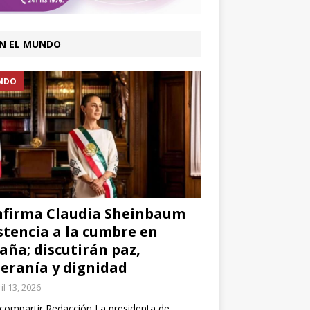
N EL MUNDO
NDO
firma Claudia Sheinbaum
stencia a la cumbre en
aña; discutirán paz,
eranía y dignidad
il 13, 2026
compartir Redacción La presidenta de