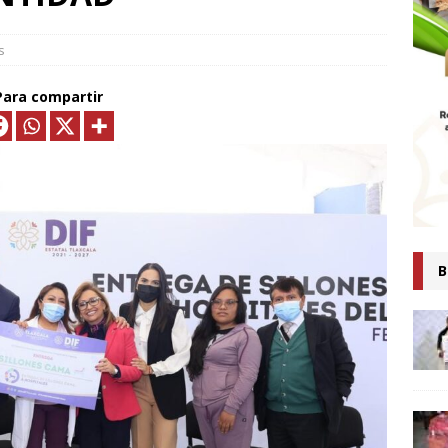
MTLAX IMPULSA NEGOCIOS DE 362 FAMILIAS CON MÁS DE 9.5 MDP
EN CRÉDITOS*
ECONOMÍA
s
ESIDENTA CLAUDIA SHEINBAUM PRESENTA COMITÉ DE CIENTÍFICOS
Para compartir
TAS QUE ANALIZARÁN LA EXPLOTACIÓN DE GAS NATURAL NO
ARA FORTALECER LA SOBERANÍA ENERGÉTICA*
ECONOMÍA
senta Ray Vázquez iniciativa para proteger a mujeres de violencia
digital con IA
POLÍTICA
 es tiempo de simulaciones, sino de acompañar a la Presidenta:
B
Ana Lilia Rivera
ESTADOS
Confirma Claudia Sheinbaum asistencia a la cumbre en España;
iscutirán paz, soberanía y dignidad
MUNDO
AUDIA SHEINBAUM Y LORENA CUÉLLAR INAUGURAN UNIVERSIDAD
IO CASTELLANOS” EN TEOLOCHOLCO
MUNICIPIOS