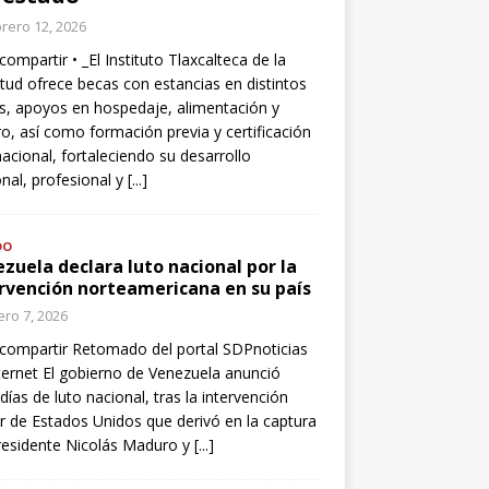
rero 12, 2026
compartir • _El Instituto Tlaxcalteca de la
tud ofrece becas con estancias en distintos
s, apoyos en hospedaje, alimentación y
o, así como formación previa y certificación
nacional, fortaleciendo su desarrollo
nal, profesional y
[...]
DO
zuela declara luto nacional por la
rvención norteamericana en su país
ro 7, 2026
compartir Retomado del portal SDPnoticias
ternet El gobierno de Venezuela anunció
 días de luto nacional, tras la intervención
ar de Estados Unidos que derivó en la captura
residente Nicolás Maduro y
[...]