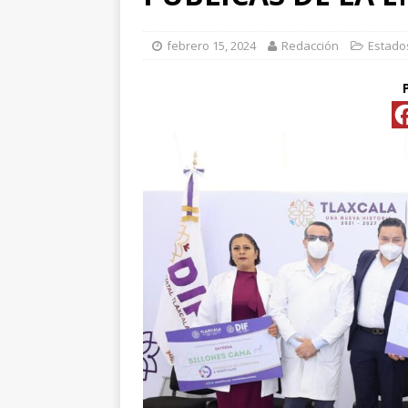
[ abril 15, 2026 ]
*FO
febrero 15, 2024
Redacción
Estado
[ abril 15, 2026 ]
*PR
Y ESPECIALIS
CONVENCIONAL P
[ abril 15, 2026 ]
Pre
[ abril 13, 2026 ]
No
[ abril 13, 2026 ]
d
[ abril 13, 2026 ]
CL
“ROSAR