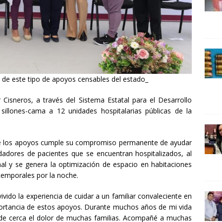
24 ]
Lotería del Bicentenario del Senado de la República
UNCATEGORIZED
 de este tipo de apoyos censables del estado_
 Cisneros, a través del Sistema Estatal para el Desarrollo
4 sillones-cama a 12 unidades hospitalarias públicas de la
de los apoyos cumple su compromiso permanente de ayudar
idadores de pacientes que se encuentran hospitalizados, al
 y se genera la optimización de espacio en habitaciones
temporales por la noche.
ivido la experiencia de cuidar a un familiar convaleciente en
ortancia de estos apoyos. Durante muchos años de mi vida
 de cerca el dolor de muchas familias. Acompañé a muchas