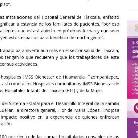
 piso”.
as instalaciones del Hospital General de Tlaxcala, enfatizó
gnificar la estancia de los familiares de pacientes, “por eso
pacientes que estará abierto en próximas fechas y que sean
yen estos espacios para beneficio de mucha gente”.
trabajo para invertir aún más en el sector salud de Tlaxcala,
s tengan lo que requieren y que los trabajadores de este
er sus actividades.
s hospitales IMSS Bienestar de Huamantla, Tzompantepec,
n, así como a los Hospitales comunitarios IMSS Bienestar de
s Hospitales Infantil de Tlaxcala (HIT) y de la Mujer.
 del Sistema Estatal para el Desarrollo Integral de la Familia
uéllar, la directora general, Flor de María López Hinojosa
impacto positivo en la experiencia de quienes enfrentan
ración.
 100 por ciento de las camas hospitalarias censables de las