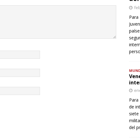
feb
Para 
Juven
paíse
segur
inter
perso
MUN
Vene
inte
ene
Para 
de in
siete
milit
del p