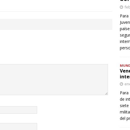
feb
Para 
Juven
paíse
segur
inter
perso
MUN
Vene
inte
ene
Para 
de in
siete
milit
del p