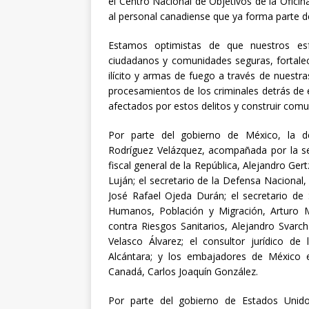
el Centro Nacional de Objetivos de la Ofici
al personal canadiense que ya forma parte 
Estamos optimistas de que nuestros esf
ciudadanos y comunidades seguras, fortalec
ilícito y armas de fuego a través de nuestr
procesamientos de los criminales detrás de
afectados por estos delitos y construir com
Por parte del gobierno de México, la de
Rodríguez Velázquez, acompañada por la secr
fiscal general de la República, Alejandro Ger
Luján; el secretario de la Defensa Nacional,
José Rafael Ojeda Durán; el secretario de 
Humanos, Población y Migración, Arturo Me
contra Riesgos Sanitarios, Alejandro Svarc
Velasco Álvarez; el consultor jurídico de 
Alcántara; y los embajadores de México
Canadá, Carlos Joaquín González.
Por parte del gobierno de Estados Unido