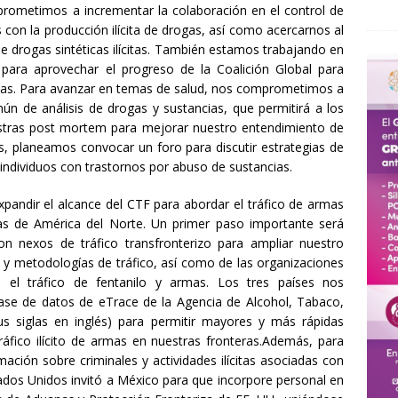
ometimos a incrementar la colaboración en el control de
con la producción ilícita de drogas, así como acercarnos al
e drogas sintéticas ilícitas. También estamos trabajando en
 para aprovechar el progreso de la Coalición Global para
cas. Para avanzar en temas de salud, nos comprometimos a
ún de análisis de drogas y sustancias, que permitirá a los
estras post mortem para mejorar nuestro entendimiento de
s, planeamos convocar un foro para discutir estrategias de
 individuos con trastornos por abuso de sustancias.
pandir el alcance del CTF para abordar el tráfico de armas
as de América del Norte. Un primer paso importante será
n nexos de tráfico transfronterizo para ampliar nuestro
 y metodologías de tráfico, así como de las organizaciones
en el tráfico de fentanilo y armas. Los tres países nos
se de datos de eTrace de la Agencia de Alcohol, Tabaco,
s siglas en inglés) para permitir mayores y más rápidas
tráfico ilícito de armas en nuestras fronteras.Además, para
ación sobre criminales y actividades ilícitas asociadas con
tados Unidos invitó a México para que incorpore personal en