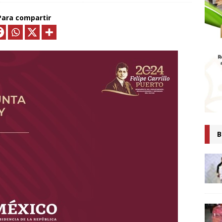
MTLAX IMPULSA NEGOCIOS DE 362 FAMILIAS CON MÁS DE 9.5 MDP
Para compartir
EN CRÉDITOS*
ECONOMÍA
ESIDENTA CLAUDIA SHEINBAUM PRESENTA COMITÉ DE CIENTÍFICOS
TAS QUE ANALIZARÁN LA EXPLOTACIÓN DE GAS NATURAL NO
ARA FORTALECER LA SOBERANÍA ENERGÉTICA*
ECONOMÍA
senta Ray Vázquez iniciativa para proteger a mujeres de violencia
digital con IA
POLÍTICA
 es tiempo de simulaciones, sino de acompañar a la Presidenta:
B
Ana Lilia Rivera
ESTADOS
Confirma Claudia Sheinbaum asistencia a la cumbre en España;
iscutirán paz, soberanía y dignidad
MUNDO
AUDIA SHEINBAUM Y LORENA CUÉLLAR INAUGURAN UNIVERSIDAD
IO CASTELLANOS” EN TEOLOCHOLCO
MUNICIPIOS