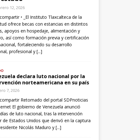
rero 12, 2026
compartir • _El Instituto Tlaxcalteca de la
tud ofrece becas con estancias en distintos
s, apoyos en hospedaje, alimentación y
o, así como formación previa y certificación
nacional, fortaleciendo su desarrollo
nal, profesional y
[...]
DO
zuela declara luto nacional por la
rvención norteamericana en su país
ro 7, 2026
compartir Retomado del portal SDPnoticias
ternet El gobierno de Venezuela anunció
 días de luto nacional, tras la intervención
ar de Estados Unidos que derivó en la captura
residente Nicolás Maduro y
[...]