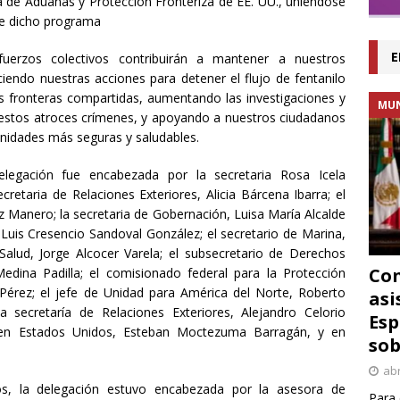
na de Aduanas y Protección Fronteriza de EE. UU., uniéndose
de dicho programa
E
uerzos colectivos contribuirán a mantener a nuestros
iendo nuestras acciones para detener el flujo de fentanilo
as fronteras compartidas, aumentando las investigaciones y
MU
 estos atroces crímenes, y apoyando a nuestros ciudadanos
unidades más seguras y saludables.
legación fue encabezada por la secretaria Rosa Icela
etaria de Relaciones Exteriores, Alicia Bárcena Ibarra; el
tz Manero; la secretaria de Gobernación, Luisa María Alcalde
 Luis Cresencio Sandoval González; el secretario de Marina,
Salud, Jorge Alcocer Varela; el subsecretario de Derechos
Con
dina Padilla; el comisionado federal para la Protección
hPérez; el jefe de Unidad para América del Norte, Roberto
asi
la secretaría de Relaciones Exteriores, Alejandro Celorio
Esp
 en Estados Unidos, Esteban Moctezuma Barragán, y en
sob
abr
s, la delegación estuvo encabezada por la asesora de
Para 