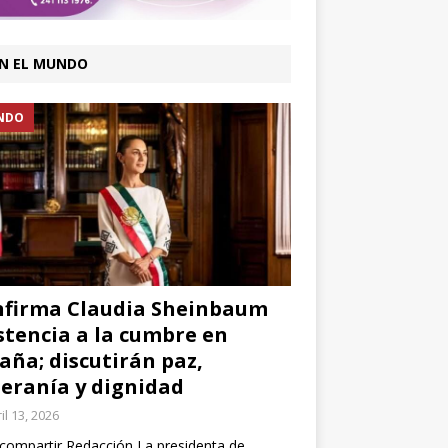
N EL MUNDO
NDO
firma Claudia Sheinbaum
stencia a la cumbre en
aña; discutirán paz,
eranía y dignidad
il 13, 2026
compartir Redacción La presidenta de