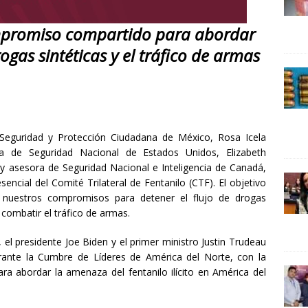
24 ]
Lotería del Bicentenario del Senado de la República
promiso compartido para abordar
UNCATEGORIZED
rogas sintéticas y el tráfico de armas
 Seguridad y Protección Ciudadana de México, Rosa Icela
ra de Seguridad Nacional de Estados Unidos, Elizabeth
 y asesora de Seguridad Nacional e Inteligencia de Canadá,
sencial del Comité Trilateral de Fentanilo (CTF). El objetivo
n nuestros compromisos para detener el flujo de drogas
ra combatir el tráfico de armas.
el presidente Joe Biden y el primer ministro Justin Trudeau
rante la Cumbre de Líderes de América del Norte, con la
para abordar la amenaza del fentanilo ilícito en América del