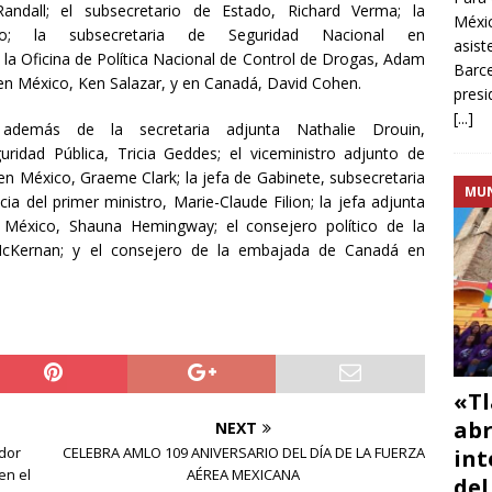
Randall; el subsecretario de Estado, Richard Verma; la
Méxic
co; la subsecretaria de Seguridad Nacional en
asist
e la Oficina de Política Nacional de Control de Drogas, Adam
Barce
en México, Ken Salazar, y en Canadá, David Cohen.
presi
[...]
demás de la secretaria adjunta Nathalie Drouin,
guridad Pública, Tricia Geddes; el viceministro adjunto de
en México, Graeme Clark; la jefa de Gabinete, subsecretaria
MU
ia del primer ministro, Marie-Claude Filion; la jefa adjunta
éxico, Shauna Hemingway; el consejero político de la
cKernan; y el consejero de la embajada de Canadá en
«Tl
abr
NEXT
dor
CELEBRA AMLO 109 ANIVERSARIO DEL DÍA DE LA FUERZA
int
en el
AÉREA MEXICANA
del