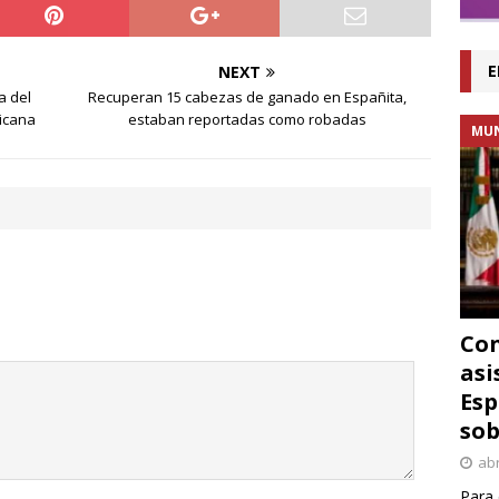
E
NEXT
a del
Recuperan 15 cabezas de ganado en Españita,
xicana
estaban reportadas como robadas
MU
Con
asi
Esp
sob
abr
Para 