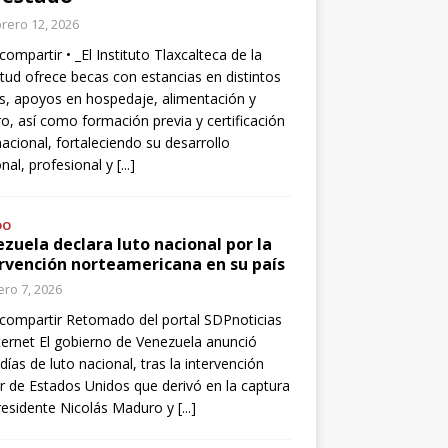
rero 12, 2026
compartir • _El Instituto Tlaxcalteca de la
tud ofrece becas con estancias en distintos
s, apoyos en hospedaje, alimentación y
o, así como formación previa y certificación
nacional, fortaleciendo su desarrollo
nal, profesional y
[...]
DO
zuela declara luto nacional por la
rvención norteamericana en su país
ro 7, 2026
compartir Retomado del portal SDPnoticias
ternet El gobierno de Venezuela anunció
 días de luto nacional, tras la intervención
ar de Estados Unidos que derivó en la captura
residente Nicolás Maduro y
[...]