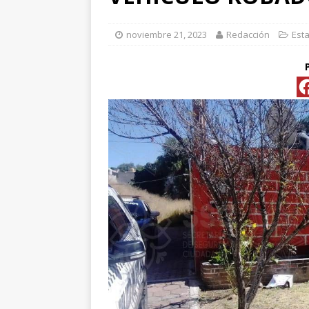
[ abril 15, 2026 ]
*FO
noviembre 21, 2023
Redacción
Est
[ abril 15, 2026 ]
*PR
Y ESPECIALIS
CONVENCIONAL P
[ abril 15, 2026 ]
Pre
[ abril 13, 2026 ]
No
[ abril 13, 2026 ]
d
[ abril 13, 2026 ]
CL
“ROSAR