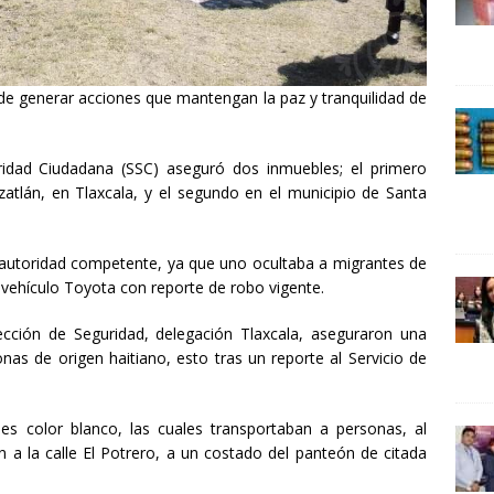
24 ]
Lotería del Bicentenario del Senado de la República
UNCATEGORIZED
de generar acciones que mantengan la paz y tranquilidad de
uridad Ciudadana (SSC) aseguró dos inmuebles; el primero
atlán, en Tlaxcala, y el segundo en el municipio de Santa
a autoridad competente, ya que uno ocultaba a migrantes de
 vehículo Toyota con reporte de robo vigente.
ección de Seguridad, delegación Tlaxcala, aseguraron una
nas de origen haitiano, esto tras un reporte al Servicio de
es color blanco, las cuales transportaban a personas, al
n a la calle El Potrero, a un costado del panteón de citada