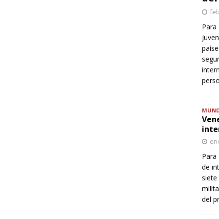
feb
Para 
Juven
paíse
segur
inter
perso
MUN
Vene
inte
ene
Para 
de in
siete
milit
del p