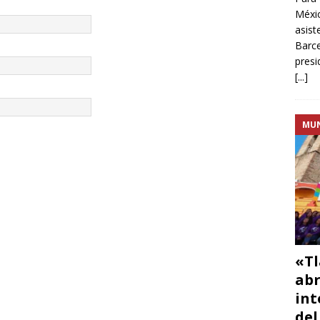
Méxic
asist
Barce
presi
[...]
MU
«Tl
abr
int
del