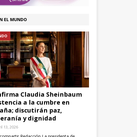
N EL MUNDO
NDO
firma Claudia Sheinbaum
stencia a la cumbre en
aña; discutirán paz,
eranía y dignidad
il 13, 2026
compartir Redacción La presidenta de