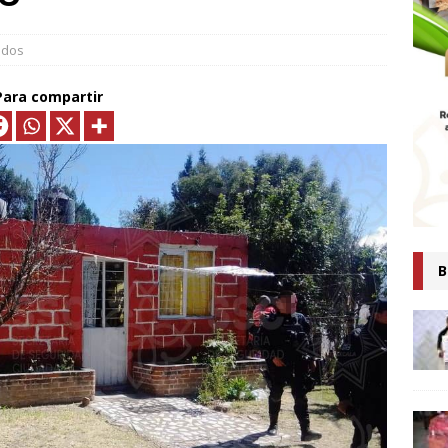
MTLAX IMPULSA NEGOCIOS DE 362 FAMILIAS CON MÁS DE 9.5 MDP
EN CRÉDITOS*
ECONOMÍA
ados
ESIDENTA CLAUDIA SHEINBAUM PRESENTA COMITÉ DE CIENTÍFICOS
Para compartir
TAS QUE ANALIZARÁN LA EXPLOTACIÓN DE GAS NATURAL NO
ARA FORTALECER LA SOBERANÍA ENERGÉTICA*
ECONOMÍA
senta Ray Vázquez iniciativa para proteger a mujeres de violencia
digital con IA
POLÍTICA
 es tiempo de simulaciones, sino de acompañar a la Presidenta:
B
Ana Lilia Rivera
ESTADOS
Confirma Claudia Sheinbaum asistencia a la cumbre en España;
iscutirán paz, soberanía y dignidad
MUNDO
AUDIA SHEINBAUM Y LORENA CUÉLLAR INAUGURAN UNIVERSIDAD
IO CASTELLANOS” EN TEOLOCHOLCO
MUNICIPIOS