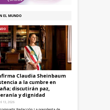
N EL MUNDO
NDO
firma Claudia Sheinbaum
stencia a la cumbre en
aña; discutirán paz,
eranía y dignidad
il 13, 2026
compartir Redacción La presidenta de