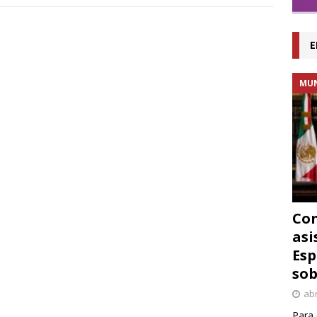
E
MU
Con
asi
Esp
sob
abr
Para 