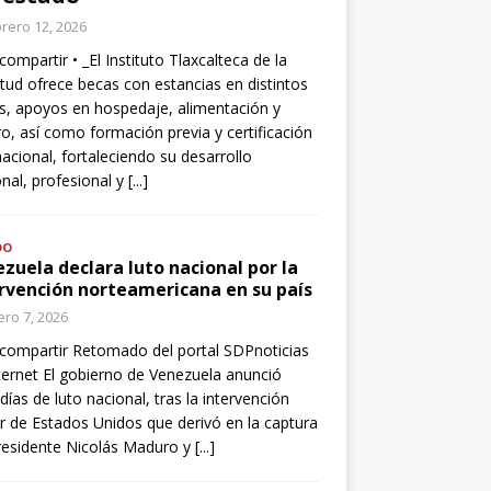
rero 12, 2026
compartir • _El Instituto Tlaxcalteca de la
tud ofrece becas con estancias en distintos
s, apoyos en hospedaje, alimentación y
o, así como formación previa y certificación
nacional, fortaleciendo su desarrollo
nal, profesional y
[...]
DO
zuela declara luto nacional por la
rvención norteamericana en su país
ro 7, 2026
compartir Retomado del portal SDPnoticias
ternet El gobierno de Venezuela anunció
 días de luto nacional, tras la intervención
ar de Estados Unidos que derivó en la captura
residente Nicolás Maduro y
[...]