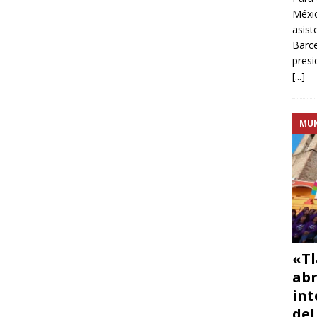
Méxic
asist
Barce
presi
[...]
MU
«Tl
abr
int
del