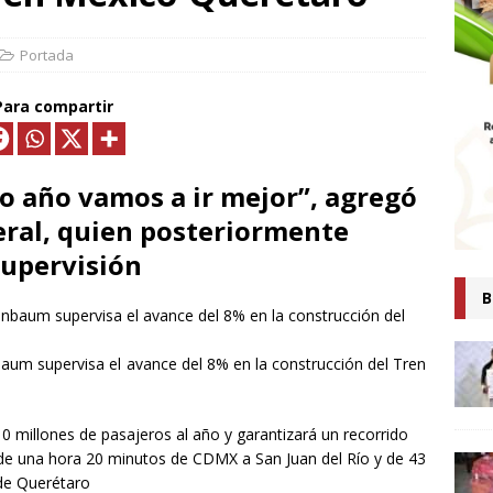
MTLAX IMPULSA NEGOCIOS DE 362 FAMILIAS CON MÁS DE 9.5 MDP
EN CRÉDITOS*
ECONOMÍA
Portada
ESIDENTA CLAUDIA SHEINBAUM PRESENTA COMITÉ DE CIENTÍFICOS
Para compartir
TAS QUE ANALIZARÁN LA EXPLOTACIÓN DE GAS NATURAL NO
ARA FORTALECER LA SOBERANÍA ENERGÉTICA*
ECONOMÍA
o año vamos a ir mejor”, agregó
senta Ray Vázquez iniciativa para proteger a mujeres de violencia
deral, quien posteriormente
digital con IA
POLÍTICA
supervisión
 es tiempo de simulaciones, sino de acompañar a la Presidenta:
B
Ana Lilia Rivera
ESTADOS
Confirma Claudia Sheinbaum asistencia a la cumbre en España;
baum supervisa el avance del 8% en la construcción del Tren
iscutirán paz, soberanía y dignidad
MUNDO
AUDIA SHEINBAUM Y LORENA CUÉLLAR INAUGURAN UNIVERSIDAD
10 millones de pasajeros al año y garantizará un recorrido
e una hora 20 minutos de CDMX a San Juan del Río y de 43
IO CASTELLANOS” EN TEOLOCHOLCO
MUNICIPIOS
 de Querétaro