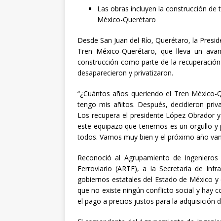
[ abril 30, 20
Las obras incluyen la construcción de t
México-Querétaro
Desde San Juan del Río, Querétaro, la Presi
Tren México-Querétaro, que lleva un ava
construcción como parte de la recuperación 
desaparecieron y privatizaron.
“¿Cuántos años queriendo el Tren México-Q
tengo mis añitos. Después, decidieron priva
Los recupera el presidente López Obrador 
este equipazo que tenemos es un orgullo y p
todos. Vamos muy bien y el próximo año vam
Reconoció al Agrupamiento de Ingenieros 
Ferroviario (ARTF), a la Secretaría de Inf
gobiernos estatales del Estado de México y 
que no existe ningún conflicto social y hay 
el pago a precios justos para la adquisición 