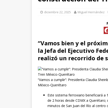
[ abril 15, 2026 ]
*FO
diciembre 22, 2025
Miguel Hernández
[ abril 15, 2026 ]
*PR
Y ESPECIALIS
CONVENCIONAL P
“Vamos bien y el próxim
[ abril 15, 2026 ]
Pre
la Jefa del Ejecutivo Fe
realizó un recorrido de 
[ abril 13, 2026 ]
No
[ abril 13, 2026 ]
“Vamos a cumplir”: Presidenta Claudia Shein
México-Querétaro
d
[ abril 13, 2026 ]
CL
Este sistema ferroviario beneficiará a 
de 2 horas desde CDMX a Querétaro; d
“ROSAR
minutos de San Juan del Río al centro