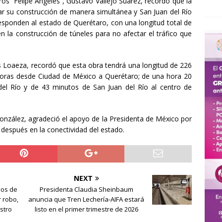
s “Felipe Ángeles”, Gustavo Vallejo Suárez, recordó que la
ar su construcción de manera simultánea y San Juan del Río
esponden al estado de Querétaro, con una longitud total de
n la construcción de túneles para no afectar el tráfico que
us Loaeza, recordó que esta obra tendrá una longitud de 226
 horas desde Ciudad de México a Querétaro; de una hora 20
el Río y de 43 minutos de San Juan del Río al centro de
onzález, agradeció el apoyo de la Presidenta de México por
 después en la conectividad del estado.
NEXT
ños de
Presidenta Claudia Sheinbaum
 robo,
anuncia que Tren Lechería-AIFA estará
stro
listo en el primer trimestre de 2026