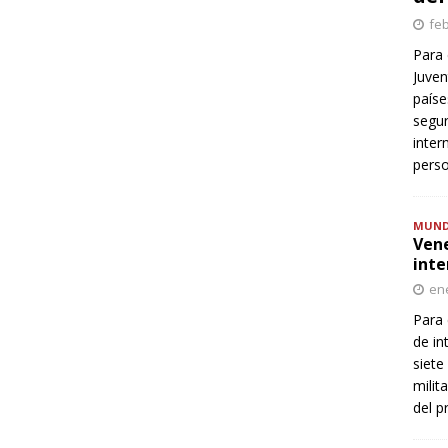
feb
Para 
Juven
paíse
segur
inter
perso
MUN
Vene
inte
ene
Para 
de in
siete
milit
del p