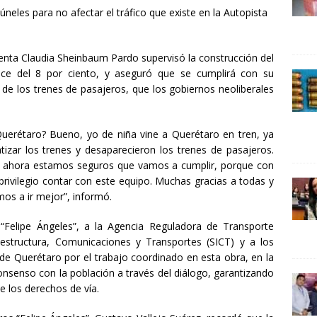
24 ]
Lotería del Bicentenario del Senado de la República
úneles para no afectar el tráfico que existe en la Autopista
UNCATEGORIZED
denta Claudia Sheinbaum Pardo supervisó la construcción del
nce del 8 por ciento, y aseguró que se cumplirá con su
de los trenes de pasajeros, que los gobiernos neoliberales
uerétaro? Bueno, yo de niña vine a Querétaro en tren, ya
tizar los trenes y desaparecieron los trenes de pasajeros.
y ahora estamos seguros que vamos a cumplir, porque con
rivilegio contar con este equipo. Muchas gracias a todas y
os a ir mejor”, informó.
“Felipe Ángeles”, a la Agencia Reguladora de Transporte
raestructura, Comunicaciones y Transportes (SICT) y a los
de Querétaro por el trabajo coordinado en esta obra, en la
consenso con la población a través del diálogo, garantizando
de los derechos de vía.