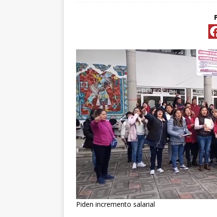
[ abril 15, 2026 ]
*FO
[ abril 15, 2026 ]
*PR
Y ESPECIALIS
CONVENCIONAL P
[ abril 15, 2026 ]
Pre
[ abril 13, 2026 ]
No
[ abril 13, 2026 ]
d
[ abril 13, 2026 ]
CL
Piden incremento salarial
“ROSAR