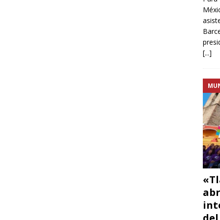
Méxic
asist
Barce
presi
[...]
MU
«Tl
abr
int
del