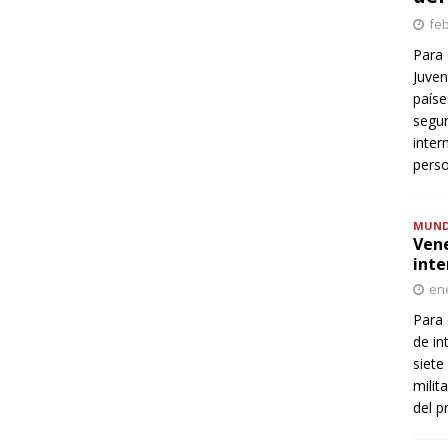
feb
Para 
Juven
paíse
segur
inter
perso
MUN
Vene
inte
ene
Para 
de in
siete
milit
del p