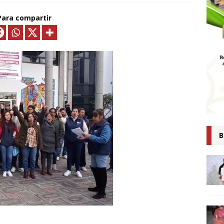
MTLAX IMPULSA NEGOCIOS DE 362 FAMILIAS CON MÁS DE 9.5 MDP
Para compartir
EN CRÉDITOS*
ECONOMÍA
ESIDENTA CLAUDIA SHEINBAUM PRESENTA COMITÉ DE CIENTÍFICOS
TAS QUE ANALIZARÁN LA EXPLOTACIÓN DE GAS NATURAL NO
ARA FORTALECER LA SOBERANÍA ENERGÉTICA*
ECONOMÍA
senta Ray Vázquez iniciativa para proteger a mujeres de violencia
digital con IA
POLÍTICA
 es tiempo de simulaciones, sino de acompañar a la Presidenta:
B
Ana Lilia Rivera
ESTADOS
Confirma Claudia Sheinbaum asistencia a la cumbre en España;
iscutirán paz, soberanía y dignidad
MUNDO
AUDIA SHEINBAUM Y LORENA CUÉLLAR INAUGURAN UNIVERSIDAD
IO CASTELLANOS” EN TEOLOCHOLCO
MUNICIPIOS