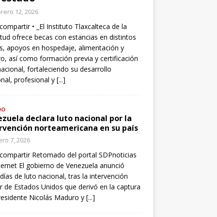
rero 12, 2026
compartir • _El Instituto Tlaxcalteca de la
tud ofrece becas con estancias en distintos
s, apoyos en hospedaje, alimentación y
o, así como formación previa y certificación
nacional, fortaleciendo su desarrollo
nal, profesional y
[...]
DO
zuela declara luto nacional por la
rvención norteamericana en su país
ro 7, 2026
compartir Retomado del portal SDPnoticias
ternet El gobierno de Venezuela anunció
 días de luto nacional, tras la intervención
ar de Estados Unidos que derivó en la captura
residente Nicolás Maduro y
[...]