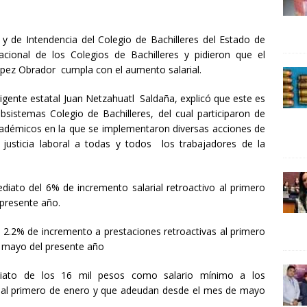
24 ]
Lotería del Bicentenario del Senado de la República
UNCATEGORIZED
 y de Intendencia del Colegio de Bachilleres del Estado de
ional de los Colegios de Bachilleres y pidieron que el
ópez Obrador cumpla con el aumento salarial.
gente estatal Juan Netzahuatl Saldaña, explicó que este es
bsistemas Colegio de Bachilleres, del cual participaron de
cadémicos en la que se implementaron diversas acciones de
 justicia laboral a todas y todos los trabajadores de la
diato del 6% de incremento salarial retroactivo al primero
presente año.
 2.2% de incremento a prestaciones retroactivas al primero
 mayo del presente año
ediato de los 16 mil pesos como salario mínimo a los
 al primero de enero y que adeudan desde el mes de mayo