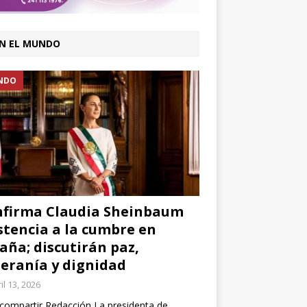
N EL MUNDO
NDO
firma Claudia Sheinbaum
stencia a la cumbre en
aña; discutirán paz,
eranía y dignidad
il 13, 2026
compartir Redacción La presidenta de