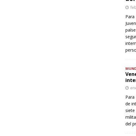
feb
Para 
Juven
paíse
segur
inter
perso
MUN
Vene
inte
ene
Para 
de in
siete
milit
del p