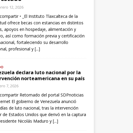
rero 12, 2026
compartir • _El Instituto Tlaxcalteca de la
tud ofrece becas con estancias en distintos
s, apoyos en hospedaje, alimentación y
o, así como formación previa y certificación
nacional, fortaleciendo su desarrollo
nal, profesional y
[...]
DO
zuela declara luto nacional por la
rvención norteamericana en su país
ro 7, 2026
compartir Retomado del portal SDPnoticias
ternet El gobierno de Venezuela anunció
 días de luto nacional, tras la intervención
ar de Estados Unidos que derivó en la captura
residente Nicolás Maduro y
[...]