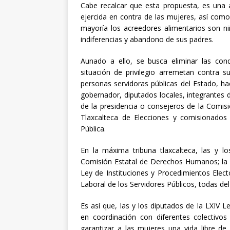
Cabe recalcar que esta propuesta, es una ac
ejercida en contra de las mujeres, así como 
mayoría los acreedores alimentarios son niñ
indiferencias y abandono de sus padres.
Aunado a ello, se busca eliminar las co
situación de privilegio arremetan contra su
personas servidoras públicas del Estado, ha
gobernador, diputados locales, integrantes d
de la presidencia o consejeros de la Comis
Tlaxcalteca de Elecciones y comisionados
Pública.
En la máxima tribuna tlaxcalteca, las y l
Comisión Estatal de Derechos Humanos; la L
Ley de Instituciones y Procedimientos Electo
Laboral de los Servidores Públicos, todas de
Es así que, las y los diputados de la LXIV L
en coordinación con diferentes colectivo
garantizar a las mujeres una vida libre de