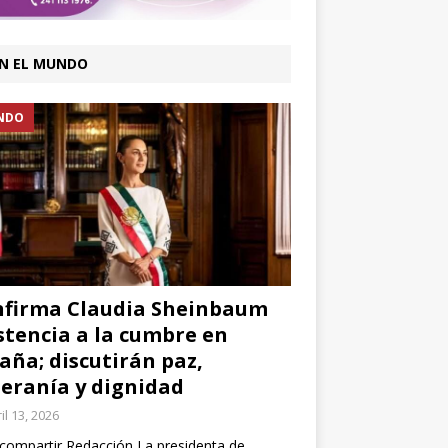
N EL MUNDO
NDO
firma Claudia Sheinbaum
stencia a la cumbre en
aña; discutirán paz,
eranía y dignidad
il 13, 2026
compartir Redacción La presidenta de