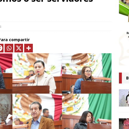
MTLAX IMPULSA NEGOCIOS DE 362 FAMILIAS CON MÁS DE 9.5 MDP
EN CRÉDITOS*
ECONOMÍA
ESIDENTA CLAUDIA SHEINBAUM PRESENTA COMITÉ DE CIENTÍFICOS
s
TAS QUE ANALIZARÁN LA EXPLOTACIÓN DE GAS NATURAL NO
Para compartir
ARA FORTALECER LA SOBERANÍA ENERGÉTICA*
ECONOMÍA
senta Ray Vázquez iniciativa para proteger a mujeres de violencia
digital con IA
POLÍTICA
 es tiempo de simulaciones, sino de acompañar a la Presidenta:
B
Ana Lilia Rivera
ESTADOS
Confirma Claudia Sheinbaum asistencia a la cumbre en España;
iscutirán paz, soberanía y dignidad
MUNDO
AUDIA SHEINBAUM Y LORENA CUÉLLAR INAUGURAN UNIVERSIDAD
IO CASTELLANOS” EN TEOLOCHOLCO
MUNICIPIOS