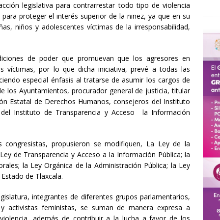
ción legislativa para contrarrestar todo tipo de violencia
para proteger el interés superior de la niñez, ya que en su
as, niños y adolescentes víctimas de la irresponsabilidad,
ndiciones de poder que promuevan que los agresores en
s víctimas, por lo que dicha iniciativa, prevé a todas las
ciendo especial énfasis al tratarse de asumir los cargos de
e los Ayuntamientos, procurador general de justicia, titular
ión Estatal de Derechos Humanos, consejeros del Instituto
 del Instituto de Transparencia y Acceso la Información
os congresistas, propusieron se modifiquen, La Ley de la
ey de Transparencia y Acceso a la Información Pública; la
rales; la Ley Orgánica de la Administración Pública; la Ley
l Estado de Tlaxcala.
egislatura, integrantes de diferentes grupos parlamentarios,
s y activistas feministas, se suman de manera expresa a
 violencia, además de contribuir a la lucha a favor de los