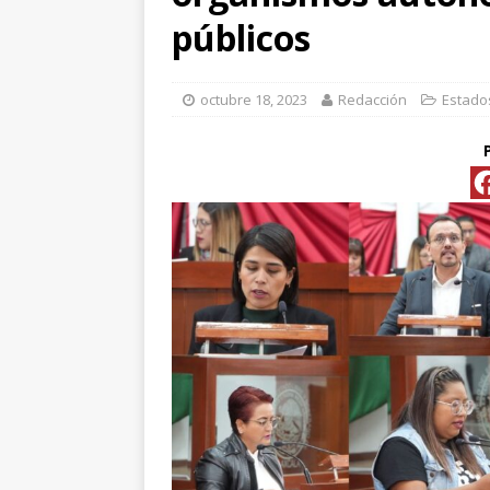
[ abril 15, 2026 ]
*FO
públicos
[ abril 15, 2026 ]
*PR
octubre 18, 2023
Redacción
Estado
Y ESPECIALIS
CONVENCIONAL P
[ abril 15, 2026 ]
Pre
[ abril 13, 2026 ]
No
[ abril 13, 2026 ]
d
[ abril 13, 2026 ]
CL
“ROSAR