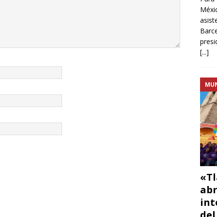
Méxic
asist
Barce
presi
[...]
MU
«Tl
abr
int
del