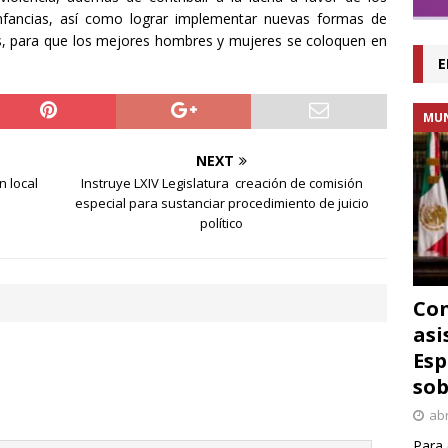
nfancias, así como lograr implementar nuevas formas de
ales, para que los mejores hombres y mujeres se coloquen en
E
MU
NEXT
n local
Instruye LXIV Legislatura creación de comisión
especial para sustanciar procedimiento de juicio
político
Con
asi
Esp
sob
abr
Para 