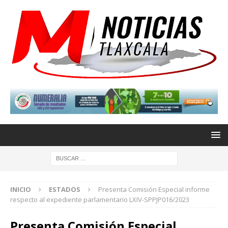
INICIO
ESTADOS
Presenta Comisión Especial informe
respecto al expediente parlamentario LXIV-SPPJP016/2023
Presenta Comisión Especial