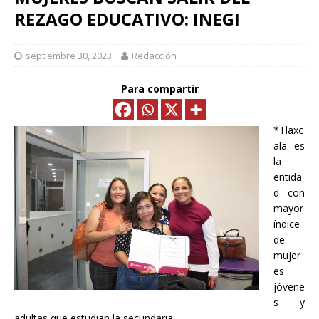
REZAGO EDUCATIVO: INEGI
septiembre 30, 2023
Redacción
Para compartir
*Tlaxc
ala es
la
entida
d con
mayor
índice
de
mujer
es
jóvene
s y
adultas que estudian la secundaria