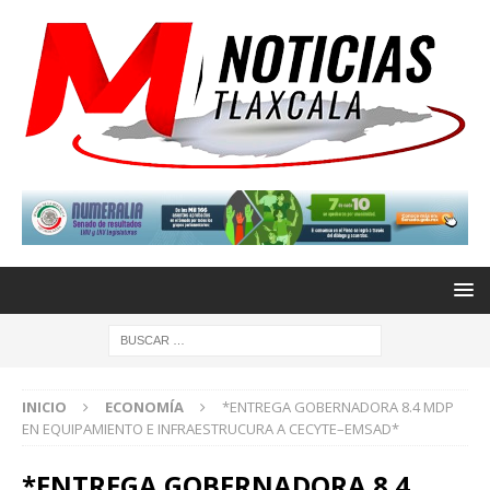
INICIO
ECONOMÍA
*ENTREGA GOBERNADORA 8.4 MDP
EN EQUIPAMIENTO E INFRAESTRUCURA A CECYTE–EMSAD*
*ENTREGA GOBERNADORA 8.4