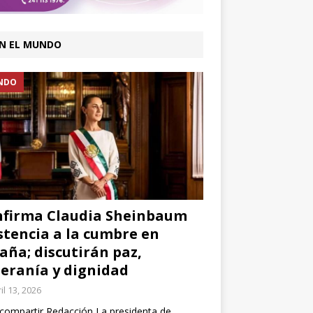
N EL MUNDO
NDO
firma Claudia Sheinbaum
stencia a la cumbre en
aña; discutirán paz,
eranía y dignidad
il 13, 2026
compartir Redacción La presidenta de