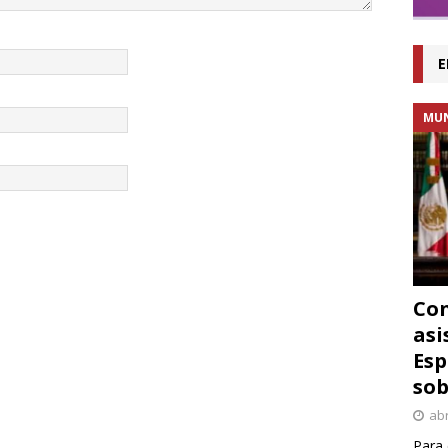
E
MU
Con
asi
Esp
sob
abr
Para 