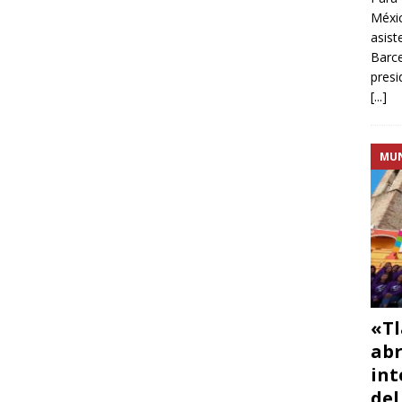
Méxic
asist
Barce
presi
[...]
MU
«Tl
abr
int
del