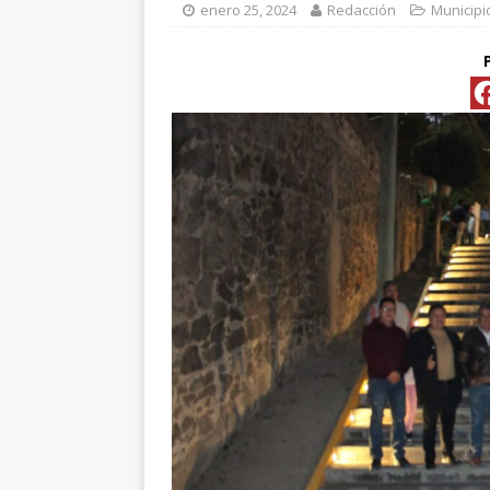
enero 25, 2024
Redacción
Municipi
[ abril 15, 2026 ]
*FO
[ abril 15, 2026 ]
*PR
Y ESPECIALIS
CONVENCIONAL P
[ abril 15, 2026 ]
Pre
[ abril 13, 2026 ]
No
[ abril 13, 2026 ]
d
[ abril 13, 2026 ]
CL
“ROSAR