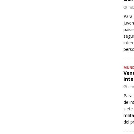
feb
Para 
Juven
paíse
segur
inter
perso
MUN
Vene
inte
ene
Para 
de in
siete
milit
del p