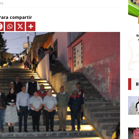
os
MTLAX IMPULSA NEGOCIOS DE 362 FAMILIAS CON MÁS DE 9.5 MDP
EN CRÉDITOS*
ECONOMÍA
Para compartir
ESIDENTA CLAUDIA SHEINBAUM PRESENTA COMITÉ DE CIENTÍFICOS
TAS QUE ANALIZARÁN LA EXPLOTACIÓN DE GAS NATURAL NO
ARA FORTALECER LA SOBERANÍA ENERGÉTICA*
ECONOMÍA
senta Ray Vázquez iniciativa para proteger a mujeres de violencia
digital con IA
POLÍTICA
 es tiempo de simulaciones, sino de acompañar a la Presidenta:
B
Ana Lilia Rivera
ESTADOS
Confirma Claudia Sheinbaum asistencia a la cumbre en España;
iscutirán paz, soberanía y dignidad
MUNDO
AUDIA SHEINBAUM Y LORENA CUÉLLAR INAUGURAN UNIVERSIDAD
IO CASTELLANOS” EN TEOLOCHOLCO
MUNICIPIOS