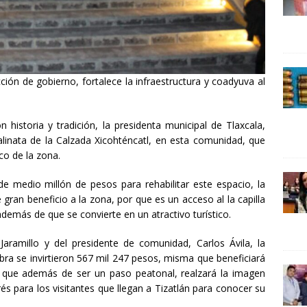
24 ]
Lotería del Bicentenario del Senado de la República
UNCATEGORIZED
ción de gobierno, fortalece la infraestructura y coadyuva al
 historia y tradición, la presidenta municipal de Tlaxcala,
calinata de la Calzada Xicohténcatl, en esta comunidad, que
ico de la zona.
de medio millón de pesos para rehabilitar este espacio, la
e gran beneficio a la zona, por que es un acceso al la capilla
además de que se convierte en un atractivo turístico.
aramillo y del presidente de comunidad, Carlos Ávila, la
bra se invirtieron 567 mil 247 pesos, misma que beneficiará
 que además de ser un paso peatonal, realzará la imagen
és para los visitantes que llegan a Tizatlán para conocer su