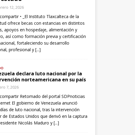
rero 12, 2026
compartir • _El Instituto Tlaxcalteca de la
tud ofrece becas con estancias en distintos
s, apoyos en hospedaje, alimentación y
o, así como formación previa y certificación
nacional, fortaleciendo su desarrollo
nal, profesional y
[...]
DO
zuela declara luto nacional por la
rvención norteamericana en su país
ro 7, 2026
compartir Retomado del portal SDPnoticias
ternet El gobierno de Venezuela anunció
 días de luto nacional, tras la intervención
ar de Estados Unidos que derivó en la captura
residente Nicolás Maduro y
[...]