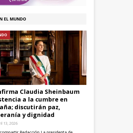
N EL MUNDO
NDO
firma Claudia Sheinbaum
stencia a la cumbre en
aña; discutirán paz,
eranía y dignidad
il 13, 2026
compartir Redacción La presidenta de