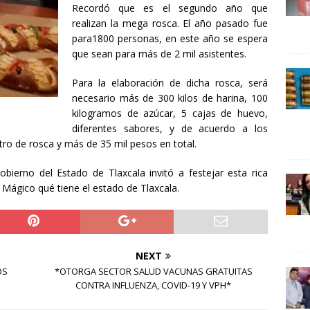
24 ]
Lotería del Bicentenario del Senado de la República
Recordó que es el segundo año que
realizan la mega rosca. El año pasado fue
UNCATEGORIZED
para1800 personas, en este año se espera
que sean para más de 2 mil asistentes.
Para la elaboración de dicha rosca, será
necesario más de 300 kilos de harina, 100
kilogramos de azúcar, 5 cajas de huevo,
diferentes sabores, y de acuerdo a los
ro de rosca y más de 35 mil pesos en total.
obierno del Estado de Tlaxcala invitó a festejar esta rica
 Mágico qué tiene el estado de Tlaxcala.
NEXT
OS
*OTORGA SECTOR SALUD VACUNAS GRATUITAS
CONTRA INFLUENZA, COVID-19 Y VPH*