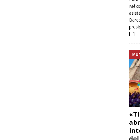
Méxic
asist
Barce
presi
[...]
MU
«Tl
abr
int
del