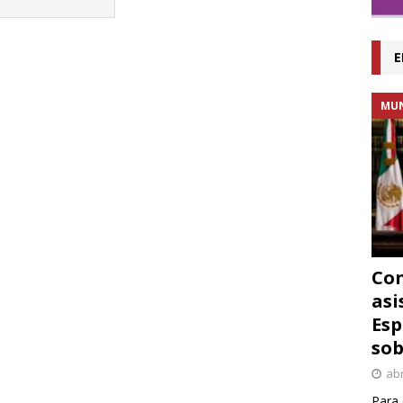
E
MU
Con
asi
Esp
sob
abr
Para 