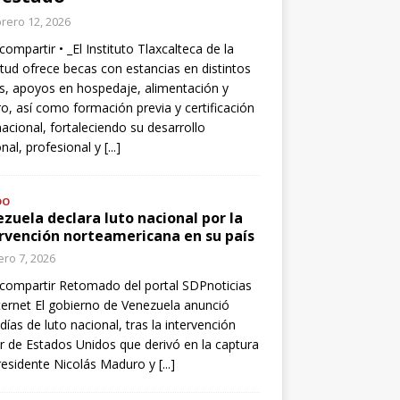
rero 12, 2026
compartir • _El Instituto Tlaxcalteca de la
tud ofrece becas con estancias en distintos
s, apoyos en hospedaje, alimentación y
o, así como formación previa y certificación
nacional, fortaleciendo su desarrollo
nal, profesional y
[...]
DO
zuela declara luto nacional por la
rvención norteamericana en su país
ro 7, 2026
compartir Retomado del portal SDPnoticias
ternet El gobierno de Venezuela anunció
 días de luto nacional, tras la intervención
ar de Estados Unidos que derivó en la captura
residente Nicolás Maduro y
[...]