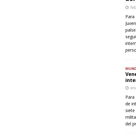
feb
Para 
Juven
paíse
segur
inter
perso
MUN
Vene
inte
ene
Para 
de in
siete
milit
del p