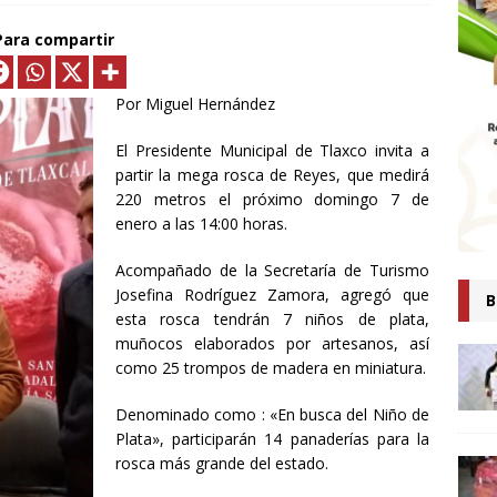
MTLAX IMPULSA NEGOCIOS DE 362 FAMILIAS CON MÁS DE 9.5 MDP
Para compartir
EN CRÉDITOS*
ECONOMÍA
ESIDENTA CLAUDIA SHEINBAUM PRESENTA COMITÉ DE CIENTÍFICOS
Por Miguel Hernández
TAS QUE ANALIZARÁN LA EXPLOTACIÓN DE GAS NATURAL NO
El Presidente Municipal de Tlaxco invita a
ARA FORTALECER LA SOBERANÍA ENERGÉTICA*
ECONOMÍA
partir la mega rosca de Reyes, que medirá
220 metros el próximo domingo 7 de
senta Ray Vázquez iniciativa para proteger a mujeres de violencia
enero a las 14:00 horas.
digital con IA
POLÍTICA
Acompañado de la Secretaría de Turismo
 es tiempo de simulaciones, sino de acompañar a la Presidenta:
Josefina Rodríguez Zamora, agregó que
B
Ana Lilia Rivera
ESTADOS
esta rosca tendrán 7 niños de plata,
muñocos elaborados por artesanos, así
Confirma Claudia Sheinbaum asistencia a la cumbre en España;
como 25 trompos de madera en miniatura.
iscutirán paz, soberanía y dignidad
MUNDO
Denominado como : «En busca del Niño de
AUDIA SHEINBAUM Y LORENA CUÉLLAR INAUGURAN UNIVERSIDAD
Plata», participarán 14 panaderías para la
rosca más grande del estado.
IO CASTELLANOS” EN TEOLOCHOLCO
MUNICIPIOS