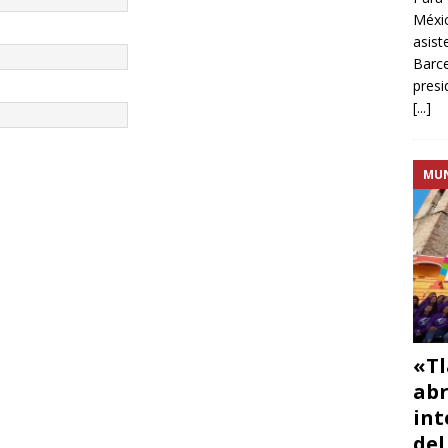
Méxic
asist
Barce
presi
[...]
MU
«Tl
abr
int
del