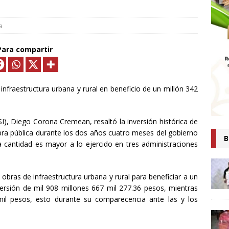
MTLAX IMPULSA NEGOCIOS DE 362 FAMILIAS CON MÁS DE 9.5 MDP
EN CRÉDITOS*
ECONOMÍA
a
ESIDENTA CLAUDIA SHEINBAUM PRESENTA COMITÉ DE CIENTÍFICOS
Para compartir
TAS QUE ANALIZARÁN LA EXPLOTACIÓN DE GAS NATURAL NO
ARA FORTALECER LA SOBERANÍA ENERGÉTICA*
ECONOMÍA
nfraestructura urbana y rural en beneficio de un millón 342
senta Ray Vázquez iniciativa para proteger a mujeres de violencia
digital con IA
POLÍTICA
 (SI), Diego Corona Cremean, resaltó la inversión histórica de
 es tiempo de simulaciones, sino de acompañar a la Presidenta:
bra pública durante los dos años cuatro meses del gobierno
B
 cantidad es mayor a lo ejercido en tres administraciones
Ana Lilia Rivera
ESTADOS
Confirma Claudia Sheinbaum asistencia a la cumbre en España;
obras de infraestructura urbana y rural para beneficiar a un
iscutirán paz, soberanía y dignidad
MUNDO
versión de mil 908 millones 667 mil 277.36 pesos, mientras
AUDIA SHEINBAUM Y LORENA CUÉLLAR INAUGURAN UNIVERSIDAD
il pesos, esto durante su comparecencia ante las y los
IO CASTELLANOS” EN TEOLOCHOLCO
MUNICIPIOS