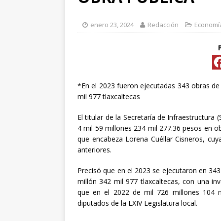
[ abril 15, 2026 ]
*FO
enero 23, 2024
Redacción
Economí
[ abril 15, 2026 ]
*PR
Y ESPECIALIS
CONVENCIONAL P
*En el 2023 fueron ejecutadas 343 obras de i
[ abril 15, 2026 ]
Pre
mil 977 tlaxcaltecas
El titular de la Secretaría de Infraestructura
[ abril 13, 2026 ]
No
4 mil 59 millones 234 mil 277.36 pesos en o
que encabeza Lorena Cuéllar Cisneros, cuya
anteriores.
[ abril 13, 2026 ]
Precisó que en el 2023 se ejecutaron en 343 
d
millón 342 mil 977 tlaxcaltecas, con una in
[ abril 13, 2026 ]
CL
que en el 2022 de mil 726 millones 104 m
diputados de la LXIV Legislatura local.
“ROSAR