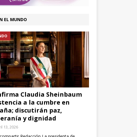
N EL MUNDO
NDO
firma Claudia Sheinbaum
stencia a la cumbre en
aña; discutirán paz,
eranía y dignidad
il 13, 2026
compartir Redacción La presidenta de