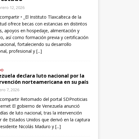
rero 12, 2026
compartir • _El Instituto Tlaxcalteca de la
tud ofrece becas con estancias en distintos
s, apoyos en hospedaje, alimentación y
o, así como formación previa y certificación
nacional, fortaleciendo su desarrollo
nal, profesional y
[...]
DO
zuela declara luto nacional por la
rvención norteamericana en su país
ro 7, 2026
compartir Retomado del portal SDPnoticias
ternet El gobierno de Venezuela anunció
 días de luto nacional, tras la intervención
ar de Estados Unidos que derivó en la captura
residente Nicolás Maduro y
[...]