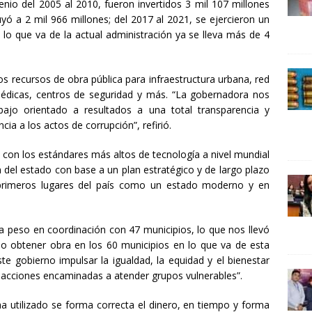
nio del 2005 al 2010, fueron invertidos 3 mil 107 millones
24 ]
Lotería del Bicentenario del Senado de la República
yó a 2 mil 966 millones; del 2017 al 2021, se ejercieron un
UNCATEGORIZED
 lo que va de la actual administración ya se lleva más de 4
los recursos de obra pública para infraestructura urbana, red
médicas, centros de seguridad y más. “La gobernadora nos
bajo orientado a resultados a una total transparencia y
ia a los actos de corrupción”, refirió.
 con los estándares más altos de tecnología a nivel mundial
n del estado con base a un plan estratégico y de largo plazo
 primeros lugares del país como un estado moderno y en
 peso en coordinación con 47 municipios, lo que nos llevó
ando obtener obra en los 60 municipios en lo que va de esta
te gobierno impulsar la igualdad, la equidad y el bienestar
n acciones encaminadas a atender grupos vulnerables”.
 ha utilizado se forma correcta el dinero, en tiempo y forma