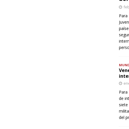
feb
Para 
Juven
paíse
segur
inter
perso
MUN
Vene
inte
ene
Para 
de in
siete
milit
del p