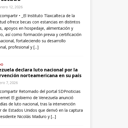
rero 12, 2026
compartir • _El Instituto Tlaxcalteca de la
tud ofrece becas con estancias en distintos
s, apoyos en hospedaje, alimentación y
o, así como formación previa y certificación
nacional, fortaleciendo su desarrollo
nal, profesional y
[...]
DO
zuela declara luto nacional por la
rvención norteamericana en su país
ro 7, 2026
compartir Retomado del portal SDPnoticias
ternet El gobierno de Venezuela anunció
 días de luto nacional, tras la intervención
ar de Estados Unidos que derivó en la captura
residente Nicolás Maduro y
[...]