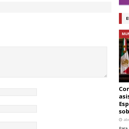
E
MU
Con
asi
Esp
sob
abr
Para 