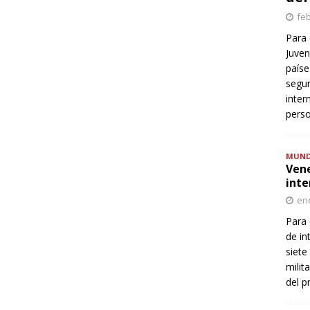
feb
Para 
Juven
paíse
segur
inter
perso
MUN
Vene
inte
ene
Para 
de in
siete
milit
del p