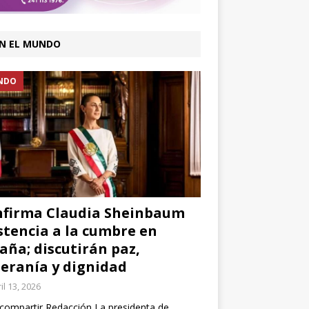
N EL MUNDO
NDO
firma Claudia Sheinbaum
stencia a la cumbre en
aña; discutirán paz,
eranía y dignidad
il 13, 2026
compartir Redacción La presidenta de