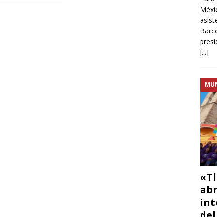
Méxic
asist
Barce
presi
[...]
MU
«Tl
abr
int
del