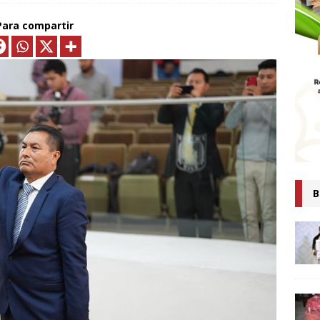
MTLAX IMPULSA NEGOCIOS DE 362 FAMILIAS CON MÁS DE 9.5 MDP
Para compartir
EN CRÉDITOS*
ECONOMÍA
ESIDENTA CLAUDIA SHEINBAUM PRESENTA COMITÉ DE CIENTÍFICOS
TAS QUE ANALIZARÁN LA EXPLOTACIÓN DE GAS NATURAL NO
ARA FORTALECER LA SOBERANÍA ENERGÉTICA*
ECONOMÍA
senta Ray Vázquez iniciativa para proteger a mujeres de violencia
digital con IA
POLÍTICA
 es tiempo de simulaciones, sino de acompañar a la Presidenta:
B
Ana Lilia Rivera
ESTADOS
Confirma Claudia Sheinbaum asistencia a la cumbre en España;
iscutirán paz, soberanía y dignidad
MUNDO
AUDIA SHEINBAUM Y LORENA CUÉLLAR INAUGURAN UNIVERSIDAD
IO CASTELLANOS” EN TEOLOCHOLCO
MUNICIPIOS