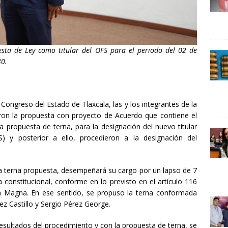
24 ]
Lotería del Bicentenario del Senado de la República
UNCATEGORIZED
sta de Ley como titular del OFS para el periodo del 02 de
30.
Congreso del Estado de Tlaxcala, las y los integrantes de la
aron la propuesta con proyecto de Acuerdo que contiene el
la propuesta de terna, para la designación del nuevo titular
S) y posterior a ello, procedieron a la designación del
la terna propuesta, desempeñará su cargo por un lapso de 7
 constitucional, conforme en lo previsto en el artículo 116
ta Magna. En ese sentido, se propuso la terna conformada
ez Castillo y Sergio Pérez George.
sultados del procedimiento y con la propuesta de terna, se