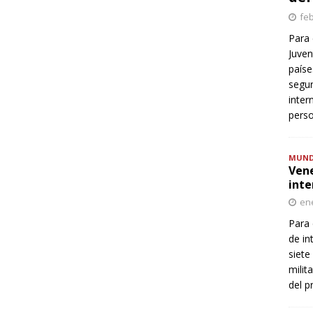
feb
Para 
Juven
paíse
segur
inter
perso
MUN
Vene
inte
ene
Para 
de in
siete
milit
del p