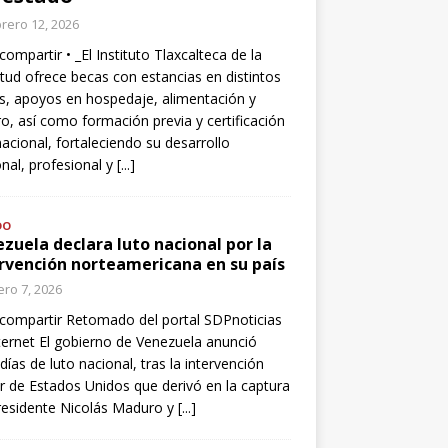
rero 12, 2026
compartir • _El Instituto Tlaxcalteca de la
tud ofrece becas con estancias en distintos
s, apoyos en hospedaje, alimentación y
o, así como formación previa y certificación
nacional, fortaleciendo su desarrollo
nal, profesional y
[...]
DO
zuela declara luto nacional por la
rvención norteamericana en su país
ro 7, 2026
compartir Retomado del portal SDPnoticias
ternet El gobierno de Venezuela anunció
 días de luto nacional, tras la intervención
ar de Estados Unidos que derivó en la captura
residente Nicolás Maduro y
[...]