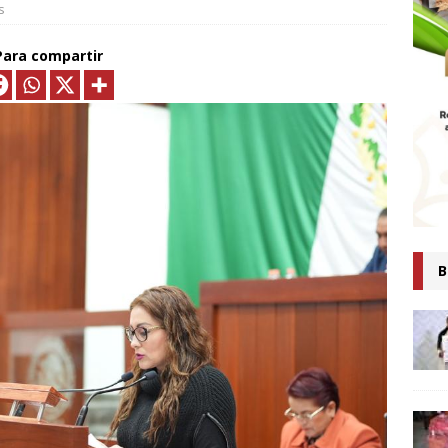
s
MTLAX IMPULSA NEGOCIOS DE 362 FAMILIAS CON MÁS DE 9.5 MDP
EN CRÉDITOS*
ECONOMÍA
Para compartir
ESIDENTA CLAUDIA SHEINBAUM PRESENTA COMITÉ DE CIENTÍFICOS
TAS QUE ANALIZARÁN LA EXPLOTACIÓN DE GAS NATURAL NO
ARA FORTALECER LA SOBERANÍA ENERGÉTICA*
ECONOMÍA
senta Ray Vázquez iniciativa para proteger a mujeres de violencia
digital con IA
POLÍTICA
 es tiempo de simulaciones, sino de acompañar a la Presidenta:
B
Ana Lilia Rivera
ESTADOS
Confirma Claudia Sheinbaum asistencia a la cumbre en España;
iscutirán paz, soberanía y dignidad
MUNDO
AUDIA SHEINBAUM Y LORENA CUÉLLAR INAUGURAN UNIVERSIDAD
IO CASTELLANOS” EN TEOLOCHOLCO
MUNICIPIOS