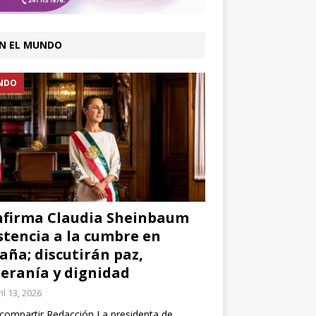
N EL MUNDO
NDO
firma Claudia Sheinbaum
stencia a la cumbre en
aña; discutirán paz,
eranía y dignidad
il 13, 2026
compartir Redacción La presidenta de