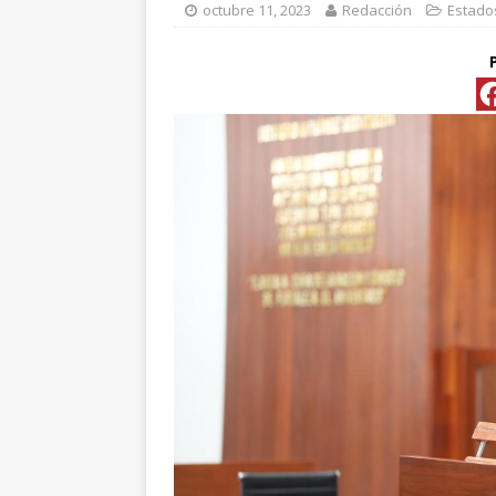
octubre 11, 2023
Redacción
Estado
[ abril 15, 2026 ]
*FO
[ abril 15, 2026 ]
*PR
Y ESPECIALIS
CONVENCIONAL P
[ abril 15, 2026 ]
Pre
[ abril 13, 2026 ]
No
[ abril 13, 2026 ]
d
[ abril 13, 2026 ]
CL
“ROSAR