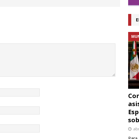
E
MU
Con
asi
Esp
sob
abr
Para 