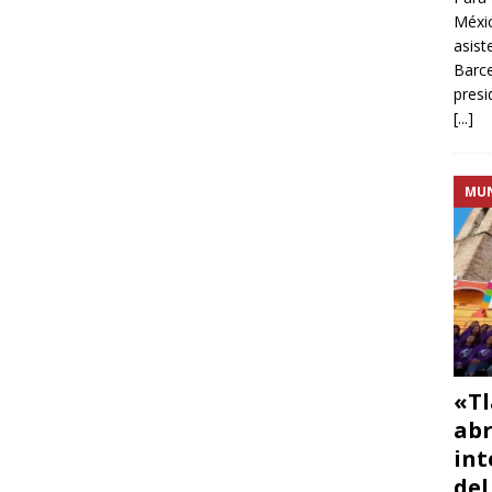
Méxic
asist
Barce
presi
[...]
MU
«Tl
abr
int
del