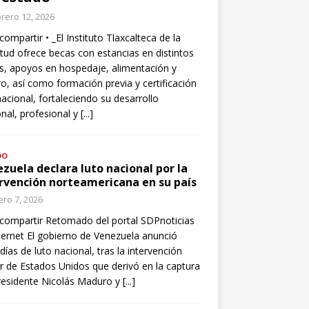
rero 12, 2026
compartir • _El Instituto Tlaxcalteca de la
tud ofrece becas con estancias en distintos
s, apoyos en hospedaje, alimentación y
o, así como formación previa y certificación
nacional, fortaleciendo su desarrollo
nal, profesional y
[...]
DO
zuela declara luto nacional por la
rvención norteamericana en su país
ro 7, 2026
compartir Retomado del portal SDPnoticias
ternet El gobierno de Venezuela anunció
 días de luto nacional, tras la intervención
ar de Estados Unidos que derivó en la captura
residente Nicolás Maduro y
[...]