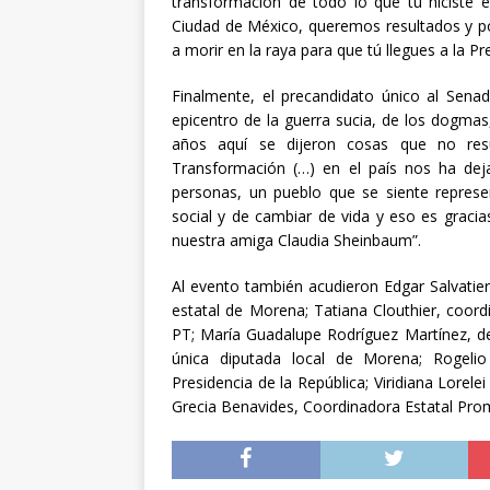
transformación de todo lo que tú hiciste
Ciudad de México, queremos resultados y p
a morir en la raya para que tú llegues a la P
Finalmente, el precandidato único al Sen
epicentro de la guerra sucia, de los dogma
años aquí se dijeron cosas que no res
Transformación (…) en el país nos ha deja
personas, un pueblo que se siente represen
social y de cambiar de vida y eso es graci
nuestra amiga Claudia Sheinbaum”.
Al evento también acudieron Edgar Salvatier
estatal de Morena; Tatiana Clouthier, coord
PT; María Guadalupe Rodríguez Martínez, de
única diputada local de Morena; Rogelio
Presidencia de la República; Viridiana Lorel
Grecia Benavides, Coordinadora Estatal Pro