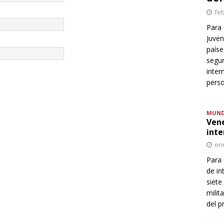
feb
Para 
Juven
paíse
segur
inter
perso
MUN
Vene
inte
ene
Para 
de in
siete
milit
del p