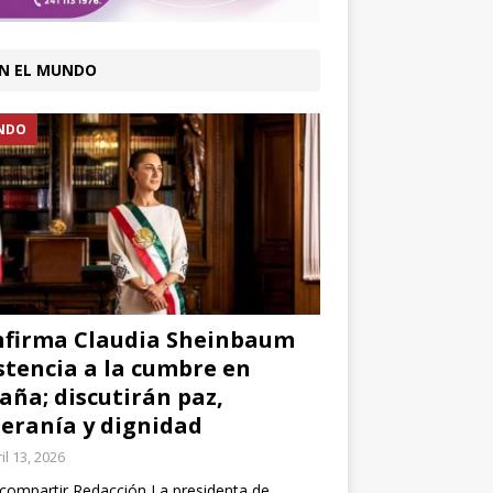
N EL MUNDO
NDO
firma Claudia Sheinbaum
stencia a la cumbre en
aña; discutirán paz,
eranía y dignidad
il 13, 2026
compartir Redacción La presidenta de