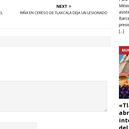
Méxic
NEXT
asist
EL
RIÑA EN CERESO DE TLAXCALA DEJA UN LESIONADO
Barce
presi
[...]
MU
«Tl
abr
int
del