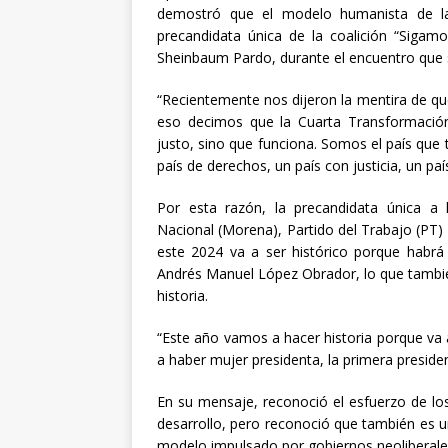
[ abril 30, 20
demostró que el modelo humanista de la 
precandidata única de la coalición “Sigamo
Sheinbaum Pardo, durante el encuentro que 
“Recientemente nos dijeron la mentira de qu
eso decimos que la Cuarta Transformació
justo, sino que funciona. Somos el país qu
país de derechos, un país con justicia, un paí
Por esta razón, la precandidata única a
Nacional (Morena), Partido del Trabajo (PT)
este 2024 va a ser histórico porque habrá 
Andrés Manuel López Obrador, lo que también
historia.
“Este año vamos a hacer historia porque va a
a haber mujer presidenta, la primera presiden
En su mensaje, reconoció el esfuerzo de lo
desarrollo, pero reconoció que también es u
modelo impulsado por gobiernos neoliberale