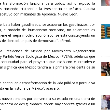
24 ]
Lotería del Bicentenario del Senado de la República
transformación funciona para todos, así lo expuso la
s Haciendo Historia” a la Presidencia de México, Claudia
UNCATEGORIZED
sostuvo con militantes de Apodaca, Nuevo León.
e iba a haber gasolinazos, se acabaron los gasolinazos, por
n, el modelo del humanismo mexicano, no solamente es
e tiene el mejor modelo económico, se está construyendo un
s de libertad, un país de democracia”, afirmó.
 la Presidencia de México por Movimiento Regeneración
 y Partido Verde Ecologista de México (PVEM), adelantó que
continuidad para el proyecto que inició con el Presidente
 significa que México tendrá a la primera presidenta de su
 continuar la transformación de la vida pública y porque va
ta en la historia de México”, aseveró.
s nuevoleoneses por convertir a su estado en una tierra de
na tierra de desigualdades, donde hay pobreza gracias a un
s.