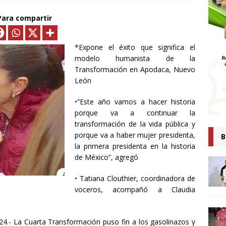
MTLAX IMPULSA NEGOCIOS DE 362 FAMILIAS CON MÁS DE 9.5 MDP
Para compartir
EN CRÉDITOS*
ECONOMÍA
ESIDENTA CLAUDIA SHEINBAUM PRESENTA COMITÉ DE CIENTÍFICOS
*Expone el éxito que significa el
modelo humanista de la
TAS QUE ANALIZARÁN LA EXPLOTACIÓN DE GAS NATURAL NO
Transformación en Apodaca, Nuevo
ARA FORTALECER LA SOBERANÍA ENERGÉTICA*
ECONOMÍA
León
senta Ray Vázquez iniciativa para proteger a mujeres de violencia
•”Este año vamos a hacer historia
digital con IA
POLÍTICA
porque va a continuar la
transformación de la vida pública y
 es tiempo de simulaciones, sino de acompañar a la Presidenta:
porque va a haber mujer presidenta,
B
Ana Lilia Rivera
ESTADOS
la primera presidenta en la historia
de México”, agregó
Confirma Claudia Sheinbaum asistencia a la cumbre en España;
• Tatiana Clouthier, coordinadora de
iscutirán paz, soberanía y dignidad
MUNDO
voceros, acompañó a Claudia
AUDIA SHEINBAUM Y LORENA CUÉLLAR INAUGURAN UNIVERSIDAD
IO CASTELLANOS” EN TEOLOCHOLCO
MUNICIPIOS
.- La Cuarta Transformación puso fin a los gasolinazos y