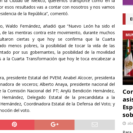
 en la Ciudad de México, queremos transporte como en la
or esos resultados vas a contar con nosotros y nos vamos
residencia de la República”, comentó.
E
ado, Waldo Fernández, añadió que “Nuevo León ha sido el
s, de las mentiras contra este movimiento, durante muchos
MU
ultaron ciertas y que hoy se confirma que la Cuarta
do menos pobres, la posibilidad de tocar la vida de las
tado por sus gobernantes, la posibilidad de la movilidad
as a la Cuarta Transformación que hoy le toca encabezar a
ra, presidente Estatal del PVEM; Anabel Alcocer, presidenta
inadora de voceros; Alberto Anaya, presidente nacional del
Con
 la Comisión Nacional del PT; Anylú Bendición Hernández,
 Hernández, Delegado Estatal de la precandidata a la
asi
ei Hernández, Coordinadora Estatal de la Defensa del Voto; y
Esp
moción del voto.
sob
abr
Para 