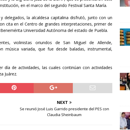
24 ]
Lotería del Bicentenario del Senado de la República
nstitución, en el marco del
segundo Festival Santa María.
UNCATEGORIZED
elegados, la alcaldesa capitalina disfrutó, junto con un
n cita en el Centro de grandes interpretaciones, primer de
 la Benemérita Universidad Autónoma del estado de Puebla.
ntes, violinistas oriundos de San Miguel de Allende,
on música variada, que fue desde baladas, instrumental,
er día de actividades, las cuales continúan con actividades
a Juárez.
NEXT
Se reunió José Luis Garrido presidente del PES con
Claudia Sheinbaum