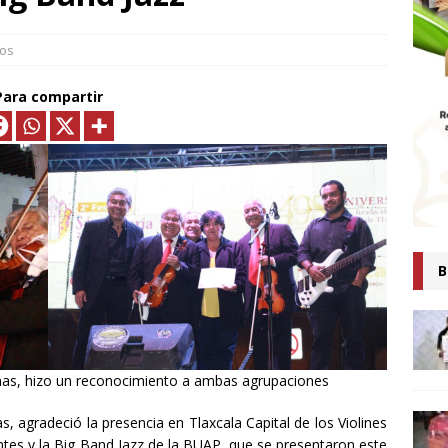
MTLAX IMPULSA NEGOCIOS DE 362 FAMILIAS CON MÁS DE 9.5 MDP
EN CRÉDITOS*
ECONOMÍA
ios
ESIDENTA CLAUDIA SHEINBAUM PRESENTA COMITÉ DE CIENTÍFICOS
Para compartir
TAS QUE ANALIZARÁN LA EXPLOTACIÓN DE GAS NATURAL NO
ARA FORTALECER LA SOBERANÍA ENERGÉTICA*
ECONOMÍA
senta Ray Vázquez iniciativa para proteger a mujeres de violencia
digital con IA
POLÍTICA
 es tiempo de simulaciones, sino de acompañar a la Presidenta:
B
Ana Lilia Rivera
ESTADOS
Confirma Claudia Sheinbaum asistencia a la cumbre en España;
iscutirán paz, soberanía y dignidad
MUNDO
enas, hizo un reconocimiento a ambas agrupaciones
AUDIA SHEINBAUM Y LORENA CUÉLLAR INAUGURAN UNIVERSIDAD
, agradeció la presencia en Tlaxcala Capital de los Violines
IO CASTELLANOS” EN TEOLOCHOLCO
MUNICIPIOS
tes y la Big Band Jazz de la BUAP, que se presentaron este