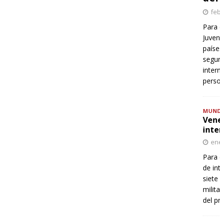
feb
Para 
Juven
paíse
segur
inter
perso
MUN
Vene
inte
ene
Para 
de in
siete
milit
del p