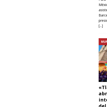
Méxic
asist
Barce
presi
[...]
MU
«Tl
abr
int
del