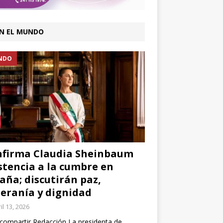
N EL MUNDO
NDO
firma Claudia Sheinbaum
stencia a la cumbre en
aña; discutirán paz,
eranía y dignidad
il 13, 2026
compartir Redacción La presidenta de