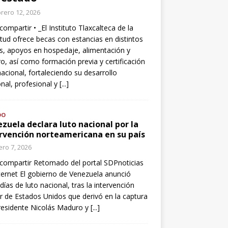
rero 12, 2026
compartir • _El Instituto Tlaxcalteca de la
tud ofrece becas con estancias en distintos
s, apoyos en hospedaje, alimentación y
o, así como formación previa y certificación
nacional, fortaleciendo su desarrollo
nal, profesional y
[...]
DO
zuela declara luto nacional por la
rvención norteamericana en su país
ro 7, 2026
compartir Retomado del portal SDPnoticias
ternet El gobierno de Venezuela anunció
 días de luto nacional, tras la intervención
ar de Estados Unidos que derivó en la captura
residente Nicolás Maduro y
[...]