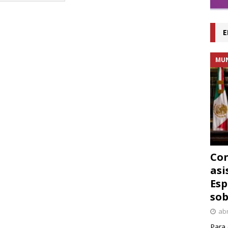
E
MU
Con
asi
Esp
sob
abr
Para 