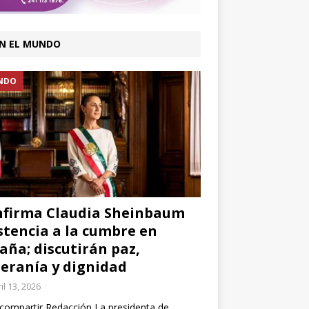
N EL MUNDO
NDO
firma Claudia Sheinbaum
stencia a la cumbre en
aña; discutirán paz,
eranía y dignidad
il 13, 2026
compartir Redacción La presidenta de