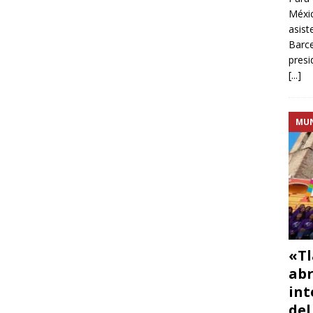
Méxic
asist
Barce
presi
[...]
MU
«Tl
abr
int
del