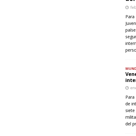
feb
Para 
Juven
paíse
segur
inter
perso
MUN
Vene
inte
ene
Para 
de in
siete
milit
del p