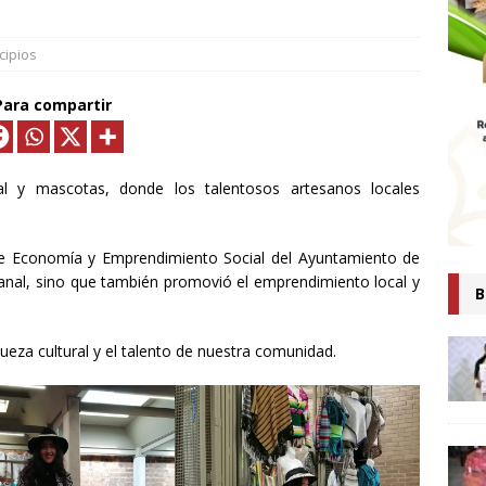
MTLAX IMPULSA NEGOCIOS DE 362 FAMILIAS CON MÁS DE 9.5 MDP
EN CRÉDITOS*
ECONOMÍA
cipios
ESIDENTA CLAUDIA SHEINBAUM PRESENTA COMITÉ DE CIENTÍFICOS
Para compartir
TAS QUE ANALIZARÁN LA EXPLOTACIÓN DE GAS NATURAL NO
ARA FORTALECER LA SOBERANÍA ENERGÉTICA*
ECONOMÍA
al y mascotas, donde los talentosos
artesanos locales
senta Ray Vázquez iniciativa para proteger a mujeres de violencia
digital con IA
POLÍTICA
n de Economía y Emprendimiento Social del Ayuntamiento de
 es tiempo de simulaciones, sino de acompañar a la Presidenta:
esanal, sino que también promovió el emprendimiento local y
B
Ana Lilia Rivera
ESTADOS
Confirma Claudia Sheinbaum asistencia a la cumbre en España;
ueza cultural y el talento de nuestra comunidad.
iscutirán paz, soberanía y dignidad
MUNDO
AUDIA SHEINBAUM Y LORENA CUÉLLAR INAUGURAN UNIVERSIDAD
IO CASTELLANOS” EN TEOLOCHOLCO
MUNICIPIOS