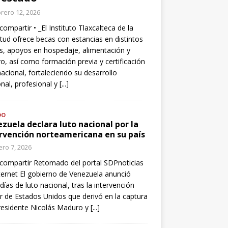
rero 12, 2026
compartir • _El Instituto Tlaxcalteca de la
tud ofrece becas con estancias en distintos
s, apoyos en hospedaje, alimentación y
o, así como formación previa y certificación
nacional, fortaleciendo su desarrollo
nal, profesional y
[...]
DO
zuela declara luto nacional por la
rvención norteamericana en su país
ro 7, 2026
compartir Retomado del portal SDPnoticias
ternet El gobierno de Venezuela anunció
 días de luto nacional, tras la intervención
ar de Estados Unidos que derivó en la captura
residente Nicolás Maduro y
[...]