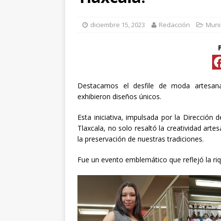
[ abril 15, 2026 ]
*FO
diciembre 15, 2023
Redacción
Muni
[ abril 15, 2026 ]
*PR
Y ESPECIALIS
CONVENCIONAL P
Destacamos el desfile de moda artesan
[ abril 15, 2026 ]
Pre
exhibieron diseños únicos.
Esta iniciativa, impulsada por la Direcció
[ abril 13, 2026 ]
No
Tlaxcala, no solo resaltó la creatividad art
la preservación de nuestras tradiciones.
[ abril 13, 2026 ]
Fue un evento emblemático que reflejó la riq
d
[ abril 13, 2026 ]
CL
“ROSAR