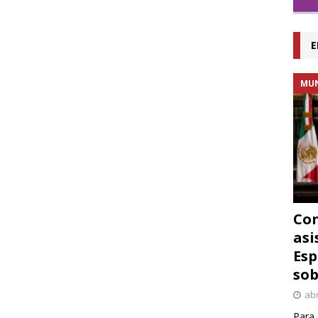
E
MU
Con
asi
Esp
sob
abr
Para 