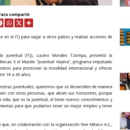
24 ]
Lotería del Bicentenario del Senado de la República
UNCATEGORIZED
Para compartir
en el ITJ para viajar a otros países y realizar acciones de
e la Juventud (ITJ), Lucero Morales Tzompa, presentó la
caltecas X el Mundo “Juventud Viajera”, programa impulsado
isneros para promover la movilidad
internacional y ofrecer
tre 18 a 30 años.
estras juventudes, queremos que se desarrollen de manera
ionen con otras personas, que abran sus horizontes, porque
 vida, que es la juventud, el tener nuevos conocimientos y
amientas para que podamos tener un mejor empleo y tener
que, en colaboración con la organización Vive México A.C.,