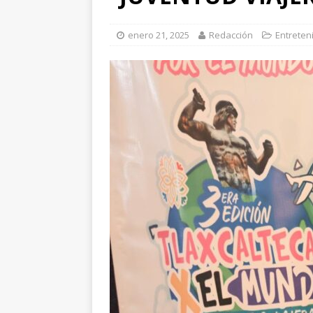
[ abril 15, 2026 ]
*FO
enero 21, 2025
Redacción
Entreten
[ abril 15, 2026 ]
*PR
Y ESPECIALIS
CONVENCIONAL P
[ abril 15, 2026 ]
Pre
[ abril 13, 2026 ]
No
[ abril 13, 2026 ]
d
[ abril 13, 2026 ]
CL
“ROSAR