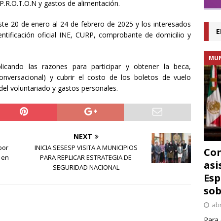
n P.R.O.T.O.N y gastos de alimentación.
este 20 de enero al 24 de febrero de 2025 y los interesados
E
ntificación oficial INE, CURP, comprobante de domicilio y
MU
icando las razones para participar y obtener la beca,
nversacional) y cubrir el costo de los boletos de vuelo
del voluntariado y gastos personales.
NEXT
por
INICIA SESESP VISITA A MUNICIPIOS
Con
 en
PARA REPLICAR ESTRATEGIA DE
asi
SEGURIDAD NACIONAL
Esp
sob
abr
Para 