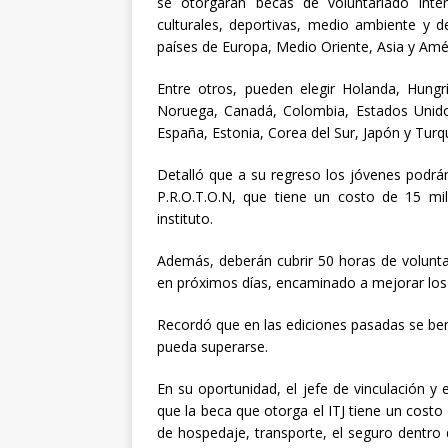
se otorgarán becas de voluntariado inter
culturales, deportivas, medio ambiente y d
países de Europa, Medio Oriente, Asia y Amé
Entre otros, pueden elegir Holanda, Hungría
Noruega, Canadá, Colombia, Estados Unidos
España, Estonia, Corea del Sur, Japón y Turq
Detalló que a su regreso los jóvenes podrán 
P.R.O.T.O.N, que tiene un costo de 15 mi
instituto.
Además, deberán cubrir 50 horas de volunta
en próximos días, encaminado a mejorar los
Recordó que en las ediciones pasadas se ben
pueda superarse.
En su oportunidad, el jefe de vinculación 
que la beca que otorga el ITJ tiene un costo
de hospedaje, transporte, el seguro dentro d