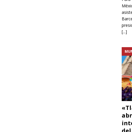
Méxic
asist
Barce
presi
[...]
MU
«Tl
abr
int
del