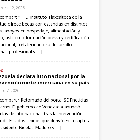
rero 12, 2026
compartir • _El Instituto Tlaxcalteca de la
tud ofrece becas con estancias en distintos
s, apoyos en hospedaje, alimentación y
o, así como formación previa y certificación
nacional, fortaleciendo su desarrollo
nal, profesional y
[...]
DO
zuela declara luto nacional por la
rvención norteamericana en su país
ro 7, 2026
compartir Retomado del portal SDPnoticias
ternet El gobierno de Venezuela anunció
 días de luto nacional, tras la intervención
ar de Estados Unidos que derivó en la captura
residente Nicolás Maduro y
[...]