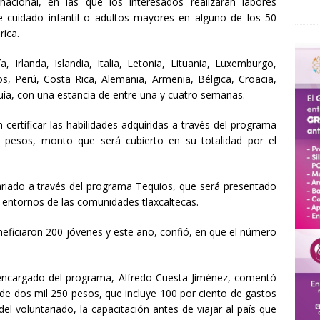
nacional, en las que los interesados realizarán labores
e cuidado infantil o adultos mayores en alguno de los 50
rica.
, Irlanda, Islandia, Italia, Letonia, Lituania, Luxemburgo,
, Perú, Costa Rica, Alemania, Armenia, Bélgica, Croacia,
uía, con una estancia de entre una y cuatro semanas.
certificar las habilidades adquiridas a través del programa
l pesos, monto que será cubierto en su totalidad por el
riado a través del programa Tequios, que será presentado
 entornos de las comunidades tlaxcaltecas.
eficiaron 200 jóvenes y este año, confió, en que el número
y encargado del programa, Alfredo Cuesta Jiménez, comentó
 de dos mil 250 pesos, que incluye 100 por ciento de gastos
el voluntariado, la capacitación antes de viajar al país que