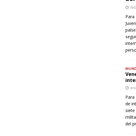
feb
Para 
Juven
paíse
segur
inter
perso
MUN
Vene
inte
ene
Para 
de in
siete
milit
del p