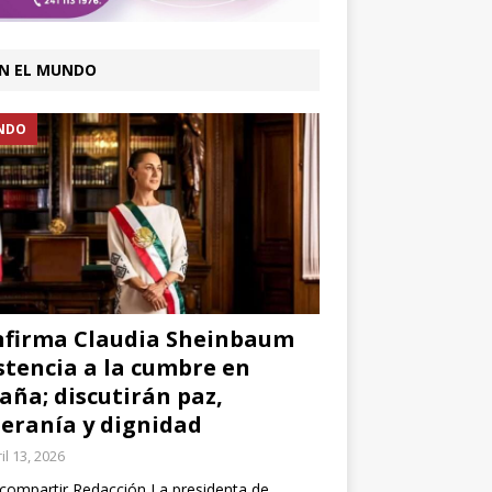
N EL MUNDO
NDO
firma Claudia Sheinbaum
stencia a la cumbre en
aña; discutirán paz,
eranía y dignidad
il 13, 2026
compartir Redacción La presidenta de