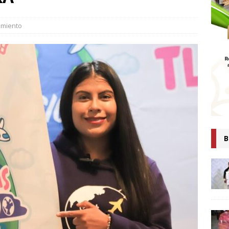
MTLAX IMPULSA NEGOCIOS DE 362 FAMILIAS CON MÁS DE 9.5 MDP
EN CRÉDITOS*
ECONOMÍA
imiento
ESIDENTA CLAUDIA SHEINBAUM PRESENTA COMITÉ DE CIENTÍFICOS
TAS QUE ANALIZARÁN LA EXPLOTACIÓN DE GAS NATURAL NO
ARA FORTALECER LA SOBERANÍA ENERGÉTICA*
ECONOMÍA
senta Ray Vázquez iniciativa para proteger a mujeres de violencia
digital con IA
POLÍTICA
 es tiempo de simulaciones, sino de acompañar a la Presidenta:
B
Ana Lilia Rivera
ESTADOS
Confirma Claudia Sheinbaum asistencia a la cumbre en España;
iscutirán paz, soberanía y dignidad
MUNDO
AUDIA SHEINBAUM Y LORENA CUÉLLAR INAUGURAN UNIVERSIDAD
IO CASTELLANOS” EN TEOLOCHOLCO
MUNICIPIOS